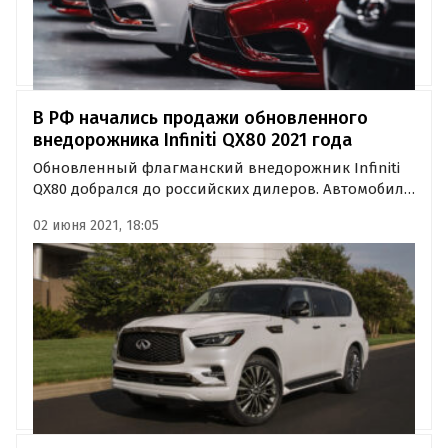
В РФ начались продажи обновленного
внедорожника Infiniti QX80 2021 года
Обновленный флагманский внедорожник Infiniti
QX80 добрался до российских дилеров. Автомобиль
2021 модельного года по-прежнему доступен в
02 июня 2021, 18:05
двух комплектациях (обе могут быть как с
семиместным, так и с восьмиместным салоном) по
цене от 6 495 000 до 6…