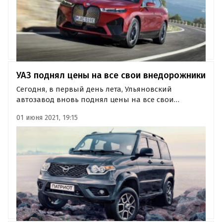
УАЗ поднял цены на все свои внедорожники
Сегодня, в первый день лета, Ульяновский
автозавод вновь поднял цены на все свои
внедорожники. Как выяснил «Где и Что» в ходе
01 июня 2021, 19:15
мониторинга прайс-листов УАЗа, модели
«Патриот», «Пикап» и «Хантер» подорожали на 15
– 25 тысяч рублей.