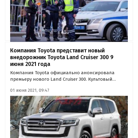
Компания Toyota представит новый
внедорожник Toyota Land Cruiser 300 9
июня 2021 года
Компания Toyota официально анонсировала
премьеру нового Land Cruiser 300. Культовый
внедорожник следующего поколения дебютирует 9
01 июня 2021, 09:47
июня, пишут «Автоновости дня» со ссылкой на
тизерное видео ближневосточного подразделения
Toyota.