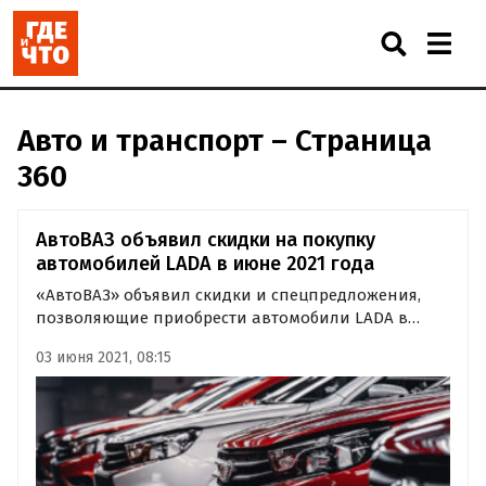
Авто и транспорт – Страница
360
АвтоВАЗ объявил скидки на покупку
автомобилей LADA в июне 2021 года
«АвтоВАЗ» объявил скидки и спецпредложения,
позволяющие приобрести автомобили LADA в
июне на выгодных условиях. Как сообщают
03 июня 2021, 08:15
«Автоновости дня» со ссылкой на «Лада.Онлайн»,
минимальная скидка на новую LADA сейчас
составляет 10 тыс. рублей.