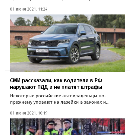
бензиновым двигателем V6 объемом 3,5 литра.
01 июня 2021, 11:24
Заказать, а позже и купить KIA Sorento с таким
мотором можно в четырех комплектациях — Luxe,
Prestige, Premium, Premium+ —…
СМИ рассказали, как водители в РФ
нарушают ПДД и не платят штрафы
Некоторые российские автовладельцы по-
прежнему уповают на лазейки в законах и
безнаказанно нарушают ПДД. Чтобы не платить
01 июня 2021, 10:19
штрафы, они снимают автомобили с учета,
регистрируют их на так называемые фирмы-
однодневки и ездят с переписанными
договорами…