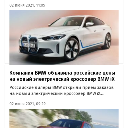
этого года. Как выяснили «Автоновости дня» в
02 июня 2021, 11:05
пресс-службе баварской марки, пятидверная
«электричка» получила две модификации — с
задним и полным приводом —…
Компания BMW объявила российские цены
на новый электрический кроссовер BMW iX
Российские дилеры BMW открыли прием заказов
на новый электрический кроссовер BMW iX.
Первый полноценный электрокар баварской
02 июня 2021, 09:29
марки предлагается в одной-единственной
комплектации iX xDrive50 по цене от 8 500 000
рублей.