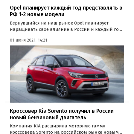
Opel планирует каждый год представлять в
РФ 1-2 новые модели
Вернувшийся на наш рынок Opel планирует
наращивать свое влияние в России и каждый год
запускать в продажу по одной-две новых модели.
01 июня 2021, 14:21
Об этом сообщает портал 110km.ru со ссылкой на
бренд-менеджера Opel в регионе Евразия Евгения
Казимирчука.
Кроссовер Kia Sorento получил в России
новый бензиновый двигатель
Компания KIA расширила моторную гамму
кроссовера Sorento на российском рынке новым