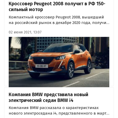
Кроссовер Peugeot 2008 получит в РФ 150-
сильный мотор
Компактный кроссовер Peugeot 2008, вышедший
на российский рынок в декабре 2020 года, получит
еще одну, третью версию мощностью 150
02 июня 2021, 13:07
лошадиных сил. Расширенное Одобрение типа
транспортного средства (ОТТС) на паркетник
появилось в открытой базе…
Компания BMW представила новый
электрический седан BMW i4
Компания BMW рассказала о характеристиках
нового электроседана i4, представленного в марте