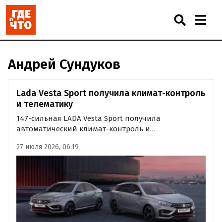
Андрей Сундуков
Lada Vesta Sport получила климат-контроль
и телематику
147-сильная LADA Vesta Sport получила
автоматический климат-контроль и
телематическую систему «LADA Connect Старт». По
27 июля 2026, 06:19
данным портала «Лада.онлайн», дилеры уже
принимают заявки, а поставки автомобилей в
салоны начнутся в сентябре.