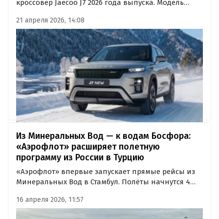
кроссовер Jaecoo J7 2026 года выпуска. Модель
получила в том числе переднеприводные
21 апреля 2026, 14:08
исполнения с 150-сильным мотором, сообщают
«Автоновости дня». В актуальной линейке
предусмотрены три комплектации.
Из Минеральных Вод — к водам Босфора:
«Аэрофлот» расширяет полетную
программу из России в Турцию
«Аэрофлот» впервые запускает прямые рейсы из
Минеральных Вод в Стамбул. Полёты начнутся 4
июня и будут выполняться два раза в неделю на
16 апреля 2026, 11:57
Airbus A320 с салонами «Эконом» и «Бизнес».
Продажа билетов уже открыта, сообщили в