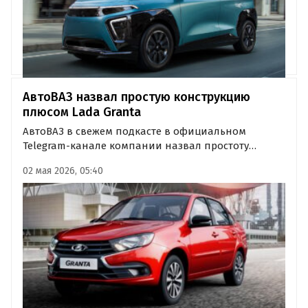
АвтоВАЗ назвал простую конструкцию
плюсом Lada Granta
АвтоВАЗ в свежем подкасте в официальном
Telegram-канале компании назвал простоту
конструкции преимуществом Lada Granta. В
02 мая 2026, 05:40
компании привели модель в качестве примера
принципа «разумной достаточности».