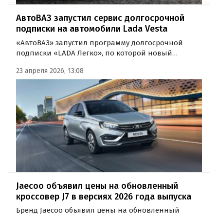
АвтоВАЗ запустил сервис долгосрочной
подписки на автомобили Lada Vesta
«АвтоВАЗ» запустил программу долгосрочной
подписки «LADA Легко», по которой новый
автомобиль можно получить на условиях аренды
23 апреля 2026, 13:08
за фиксированный ежемесячный платеж.
Jaecoo объявил цены на обновленный
кроссовер J7 в версиях 2026 года выпуска
Бренд Jaecoo объявил цены на обновленный