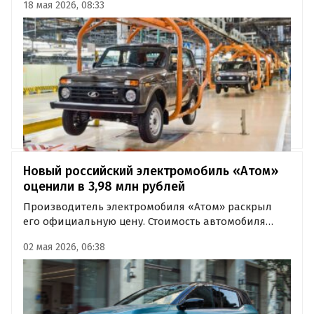
18 мая 2026, 08:33
«Автоновостям дня» сообщил представитель
компании.
Новый российский электромобиль «Атом»
оценили в 3,98 млн рублей
Производитель электромобиля «Атом» раскрыл
его официальную цену. Стоимость автомобиля
составила 3 980 000 рублей, в неё включены одно
02 мая 2026, 06:38
бесплатное ТО, 8-летняя гарантия и доставка
машины до клиента.