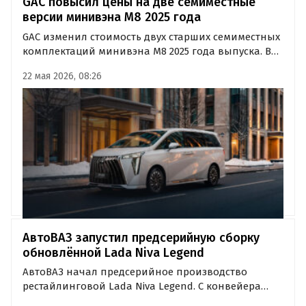
GAC повысил цены на две семиместные
версии минивэна M8 2025 года
GAC изменил стоимость двух старших семиместных
комплектаций минивэна M8 2025 года выпуска. В
исполнениях GX и GX Premium модель стала
22 мая 2026, 08:26
дороже, выяснили «Автоновости дня» в ходе
мониторинга прайс-листов марки.
АвтоВАЗ запустил предсерийную сборку
обновлённой Lada Niva Legend
АвтоВАЗ начал предсерийное производство
рестайлинговой Lada Niva Legend. С конвейера
ежедневно сходят один-два автомобиля. Об этом