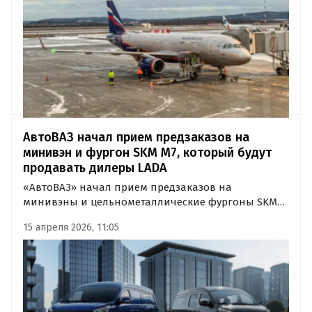
компании.
АвтоВАЗ начал прием предзаказов на
минивэн и фургон SKM M7, который будут
продавать дилеры LADA
«АвтоВАЗ» начал прием предзаказов на
минивэны и цельнометаллические фургоны SKM
М7, а также анонсировал о скорое обнародование
15 апреля 2026, 11:05
прайс-листа на две версии модели.