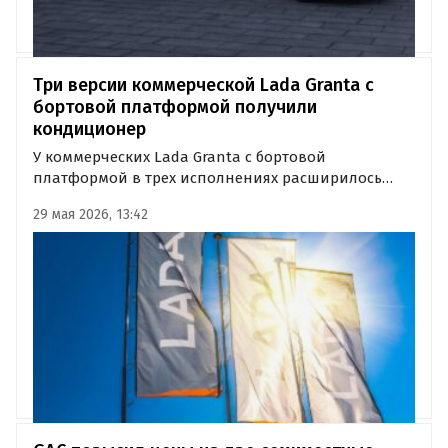
Три версии коммерческой Lada Granta с
бортовой платформой получили
кондиционер
У коммерческих Lada Granta с бортовой
платформой в трех исполнениях расширилось
оснащение. У стандартной, удлиненной версии и
29 мая 2026, 13:42
варианта с кунгом появился кондиционер,
выяснили «Автоновости дня» при мониторинге
прайс-листов «АвтоВАЗа».