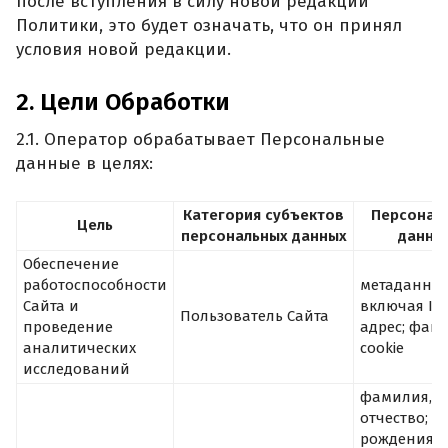
после вступления в силу новой редакции
Политики, это будет означать, что он принял
условия новой редакции.
2. Цели Обработки
2.1. Оператор обрабатывает Персональные
данные в целях:
Категория субъектов
Персонал
Цель
персональных данных
данны
Обеспечение
работоспособности
метаданные
Сайта и
включая IP-
Пользователь Сайта
проведение
адрес; фай
аналитических
cookie
исследований
фамилия, и
отчество; г
рождения; 