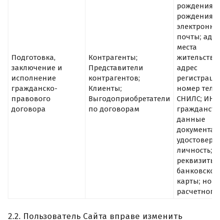
рождения; 
рождения; 
электронно
почты; адре
места
Подготовка,
Контрагенты;
жительства;
заключение и
Представители
адрес
исполнение
контрагентов;
регистраци
гражданско-
Клиенты;
номер теле
правового
Выгодоприобретатели
СНИЛС; ИНН
договора
по договорам
гражданств
данные
документа,
удостоверя
личность;
реквизиты
банковской
карты; ном
расчетного 
2.2. Пользователь Сайта вправе изменить