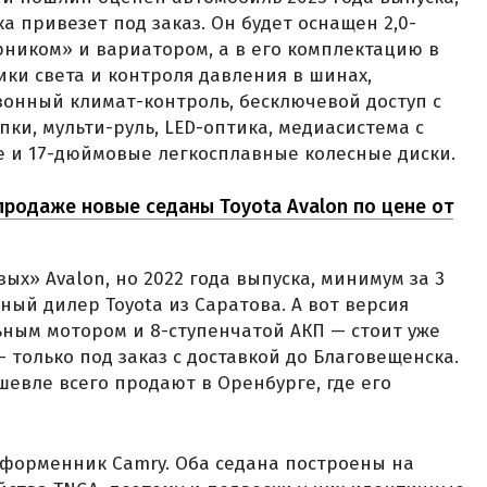
 привезет под заказ. Он будет оснащен 2,0-
ником» и вариатором, а в его комплектацию в
ики света и контроля давления в шинах,
зонный климат-контроль, бесключевой доступ с
пки, мульти-руль, LED-оптика, медиасистема с
е и 17-дюймовые легкосплавные колесные диски.
продаже новые седаны Toyota Avalon по цене от
ых» Avalon, но 2022 года выпуска, минимум за 3
ый дилер Toyota из Саратова. А вот версия
ьным мотором и 8-ступенчатой АКП — стоит уже
 — только под заказ с доставкой до Благовещенска.
шевле всего продают в Оренбурге, где его
тформенник Camry. Оба седана построены на