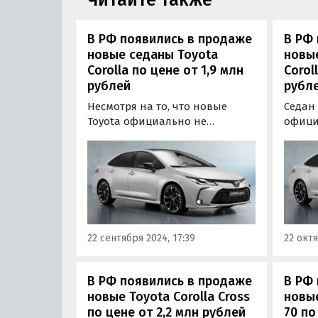
В РФ появились в продаже
В РФ 
новые седаны Toyota
новы
Corolla по цене от 1,9 млн
Corol
рублей
рубл
Несмотря на то, что новые
Седан 
Toyota официально не
офици
поставляются в Россию больше
Россию
двух лет, седаны Corolla
тепер
продолжают привозить к нам
рынок
по альтернативным схемам.
парал
Цены на них на одном из
други
сайтов объявлений стартуют от
схемам
1 900 000 рублей, пишут
22 сентября 2024, 17:39
22 октя
«Автоновости дня».
В РФ появились в продаже
В РФ 
новые Toyota Corolla Cross
новые
по цене от 2,2 млн рублей
70 по