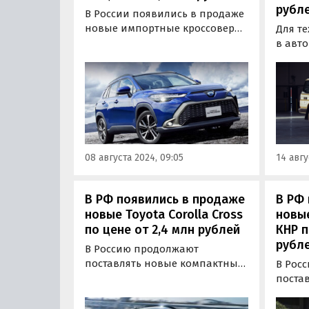
рубл
В России появились в продаже
новые импортные кроссоверы
Для те
Toyota Corolla Cross.
в авт
«Частники», дилеры и
надеж
компании продают их как из
бездор
наличия, так и под заказ из
«част
Китая по цене от 2 189 000
специ
рублей, пишут «Автоновости
компа
дня».
в Росс
Cruise
08 августа 2024, 09:05
14 авгу
выпус
десятк
В РФ появились в продаже
В РФ 
новые Toyota Corolla Cross
новые
по цене от 2,4 млн рублей
КНР п
рубл
В Россию продолжают
поставлять новые компактные
В Рос
кроссоверы Toyota Corolla
поста
Cross, которые очень
K3 кит
популярны в Юго-Восточной
Это л