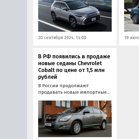
Азии. Цены на них на одном из
извест
сайтов объявлений сейчас
Cerato
начинаются от 2 400 000
одном
рублей, пишут «Автоновости
старту
дня».
пишут
20 сентября 2024, 14:00
18 июля
В РФ появились в продаже
новые седаны Chevrolet
Cobalt по цене от 1,5 млн
рублей
В России продолжают
продавать новые импортные
седаны Chevrolet Cobalt,
которые можно считать
аналогом LADA Vesta, Hyundai
Solaris, Changan Alsvin и других
«бюджетников».