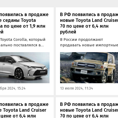
появились в продаже
В РФ появились в прода
е седаны Toyota
новые Toyota Land Cruise
la по цене от 1,9 млн
70 по цене от 6,4 млн
ей
рублей
Toyota Corolla, который
В России продолжают
ально поставлялся в
продавать новые импортны
 до весны 2022 года,
внедорожники Toyota Land
ь поступает на наш
Cruiser 70, привезенные из-за
 только по
границы по альтернативны
лельному импорту и
схемам. Цены на них на одн
м альтернативным
из классифайдов за последн
.
время подросли и сейчас
стартуют от 6 388 000 рублей,
бря 2024, 15:24
13 июля 2024, 11:34
пишут…
появились в продаже
В РФ появились в прода
 Toyota Land Cruiser
новые Toyota Land Cruise
 цене от 6,4 млн
70 по цене от 6,4 млн