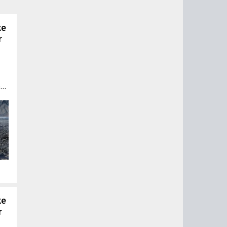
же
r
е
м
ом
ее
же
r