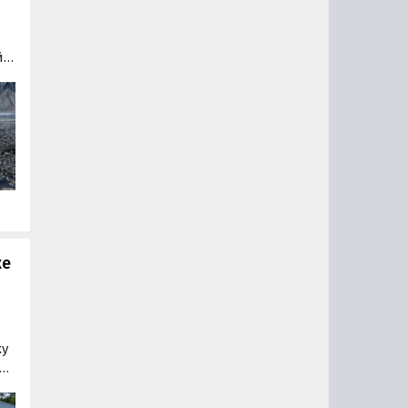
й
ы
и
ые
же
жу