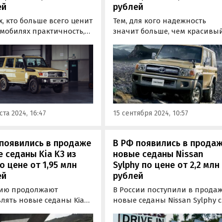
ей
рублей
х, кто больше всего ценит
Тем, для кого надежность
омобилях практичность,
значит больше, чем красивы
ность и возможности на
дизайн и современные
ожье, дилеры,
технологии, дилеры,
ники» и
специализированные фирм
ализированные
и частные продавцы
нии наладили поставки
предлагают рассмотреть к
ию новых Toyota Land
покупке новые внедорожник
r 70, которые
Toyota Land Cruiser 70, котор
ста 2024, 16:47
15 сентября 2024, 10:57
каются уже четыре
выпускаются уже четыре…
а лет.
появились в продаже
В РФ появились в прода
 седаны Kia K3 из
новые седаны Nissan
о цене от 1,95 млн
Sylphy по цене от 2,2 млн
ей
рублей
сию продолжают
В России поступили в прода
влять новые седаны Kia
новые седаны Nissan Sylphy с
айского производства.
китайского рынка, которые
окальная копия
привозят к нам как в