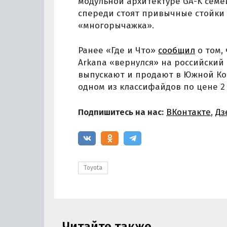
модульной архитектуре GA-K семе
спереди стоят привычные стойки 
«многорычажка».
Ранее «Где и Что»
сообщил
о том,
Arkana «вернулся» на российский
выпускают и продают в Южной Кор
одном из классифайдов по цене 2 
Подпишитесь на нас:
ВКонтакте
,
Дз
Toyota
Читайте также