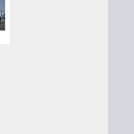
ой
ом