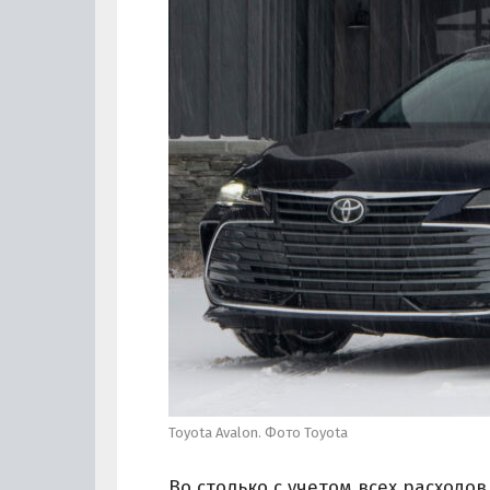
Toyota Avalon. Фото Toyota
Во столько с учетом всех расходо