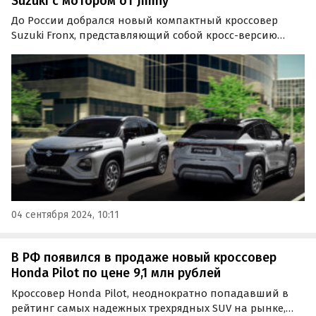
Suzuki с мотором от Jimny
До России добрался новый компактный кроссовер
Suzuki Fronx, представляющий собой кросс-версию
знакомого россиянам хэтчбека Baleno. На
классифайдах сейчас продают две таких машины: одна
из них стоит 2 889 000 рублей, а другая — 3 259 990
рублей…
04 сентября 2024, 10:11
В РФ появился в продаже новый кроссовер
Honda Pilot по цене 9,1 млн рублей
Кроссовер Honda Pilot, неоднократно попадавший в
рейтинг самых надежных трехрядных SUV на рынке,