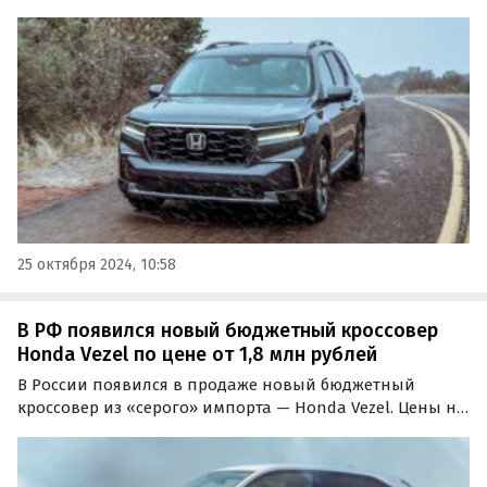
снова можно купить в России. Новый автомобиль 2024
года выпуска может привезти под заказ компания из
Владивостока, просящая за него 9 080 423 рубля…
25 октября 2024, 10:58
В РФ появился новый бюджетный кроссовер
Honda Vezel по цене от 1,8 млн рублей
В России появился в продаже новый бюджетный
кроссовер из «серого» импорта — Honda Vezel. Цены на
него на одном из сайтов объявлений в ноябре стартуют
с отметки 1 800 000 рублей, пишут «Автоновости дня».