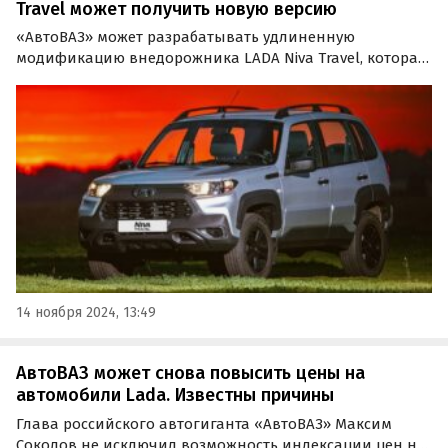
Travel может получить новую версию
«АвтоВАЗ» может разрабатывать удлиненную
модификацию внедорожника LADA Niva Travel, которая
призвана стать идейным продолжением снятой с
производства в 2021 году классической пятидверной
«Нивы» (ВАЗ-2131).
14 ноября 2024, 13:49
АвтоВАЗ может снова повысить цены на
автомобили Lada. Известны причины
Глава российского автогиганта «АвтоВАЗ» Максим
Соколов не исключил возможность индексации цен на