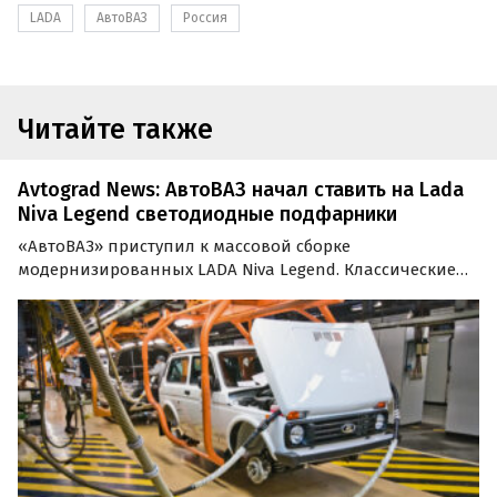
LADA
АвтоВАЗ
Россия
Читайте также
Avtograd News: АвтоВАЗ начал ставить на Lada
Niva Legend светодиодные подфарники
«АвтоВАЗ» приступил к массовой сборке
модернизированных LADA Niva Legend. Классические
трехдверные внедорожники сходят с конвейера со
светодиодными подфарниками и рядом других
изменений, сообщают «Автоновости дня» со ссылкой
на инсайдеров из паблика…