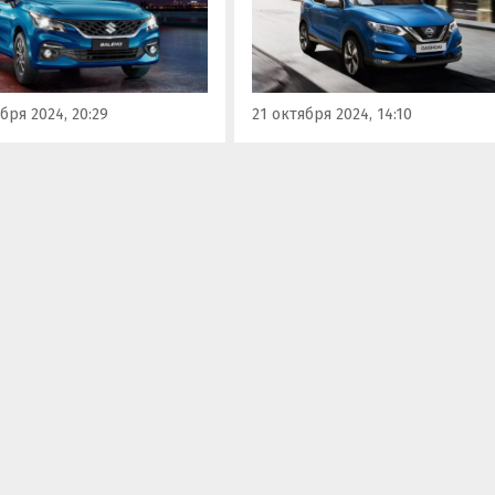
у» привозят в РФ новые
вместе с X-Trail выпускались 
 Baleno. Цены на эти
бывшем заводе Nissan в Санк
ки, которые доступны
Петербурге.
 наличия, так и под
, начинаются на одном
бря 2024, 20:29
21 октября 2024, 14:10