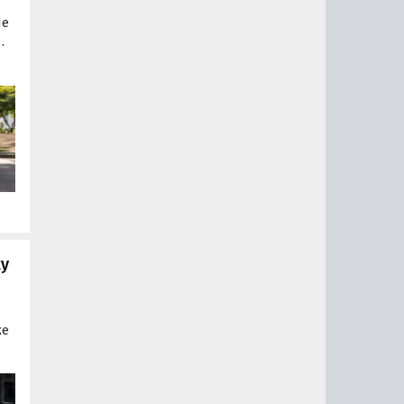
ые
ны
ак
а
жу
же