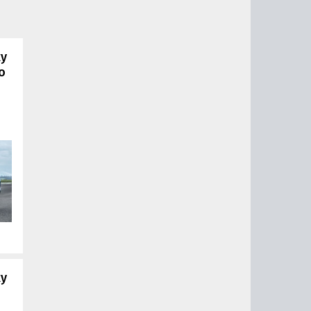
жу
о
т
жу