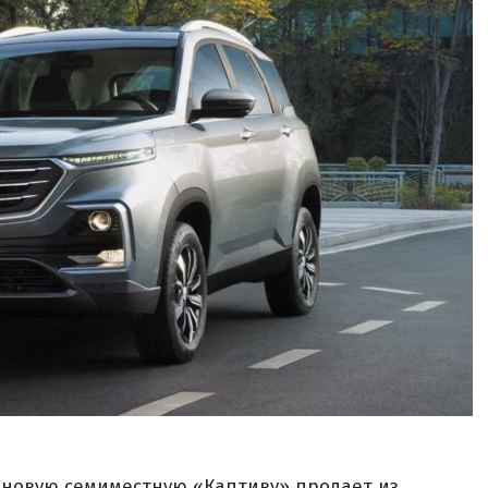
 новую семиместную «Каптиву» продает из