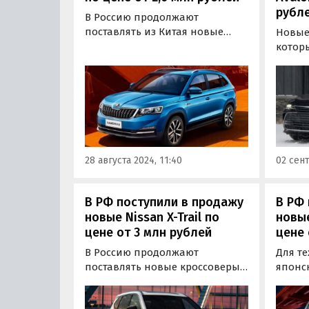
рубл
В Россию продолжают
поставлять из Китая новые
Новые 
компактные кроссоверы Skoda
котор
Kamiq. Цены на них на одном
рынок 
из классифайдов за последний
призв
месяц подросли и теперь
замен
стартуют от 2 577 000 рублей,
Camry
пишут «Автоновости дня».
в Росс
28 августа 2024, 11:40
02 сент
В РФ поступили в продажу
В РФ 
новые Nissan X-Trail по
новые
цене от 3 млн рублей
цене 
В Россию продолжают
Для те
поставлять новые кроссоверы
японс
Nissan X-Trail четвертого
«техн
поколения. Цены на них на
частн