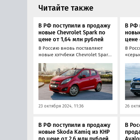
Читайте также
В РФ поступили в продажу
В РФ 
новые Chevrolet Spark по
новые
цене от 1,64 млн рублей
цене 
В Россию вновь поставляют
В Рос
новые хэтчбеки Chevrolet Spark,
«серы
только теперь — по
кроссо
альтернативным схемам. Цены
котор
на них в октябре стартуют на
какое
одном из классифайдов от 1
на на
640 000 рублей, пишут
«Автоновости дня».
23 октября 2024, 11:36
26 октя
В РФ поступили в продажу
В Рос
новые Skoda Kamiq из КНР
прод
по цене от 2,6 млн рублей
Avalo