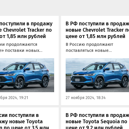
поступили в продажу
В РФ поступили в прода
 Chevrolet Tracker по
новые Chevrolet Tracker п
от 1,85 млн рублей
цене от 1,85 млн рублей
сии продолжаются
В Россию продолжают
е» поставки новых
поставляться новые
веров Chevrolet Tracker,
кроссоверы Chevrolet Tracker,
ые несколько лет назад
которые несколько лет назад
-то время продавались
продавались на российском
шем рынке официально.
рынке официально. Цены на
них на одном из сайтов
объявлений в ноябре стартую
от 1 850 000 рублей, сообщают
бря 2024, 19:21
27 ноября 2024, 18:34
«Автоновости дня».
сии поступили в
В РФ поступили в прода
ажу новые Toyota
новые Toyota Sequoia по
n по цене от 3,5 млн
цене от 9,2 млн рублей