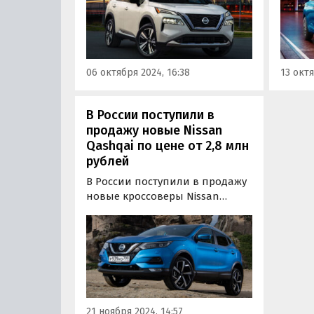
одном из крупнейших сайтов
сером
объявлений в октябре стартуют
Suzuki
от 3 000 000 рублей, пишут
хэтчбе
«Автоновости дня».
как из
заказ
06 октября 2024, 16:38
13 октя
из…
В России поступили в
продажу новые Nissan
Qashqai по цене от 2,8 млн
рублей
В России поступили в продажу
новые кроссоверы Nissan
Qashqai второго поколения. За
паркетники в том же кузове, в
котором они еще три года
назад выпускались в Санкт-
Петербурге, в ноябре просят на
классифайдах минимум 2 790
000 рублей, пишут…
21 ноября 2024, 14:57