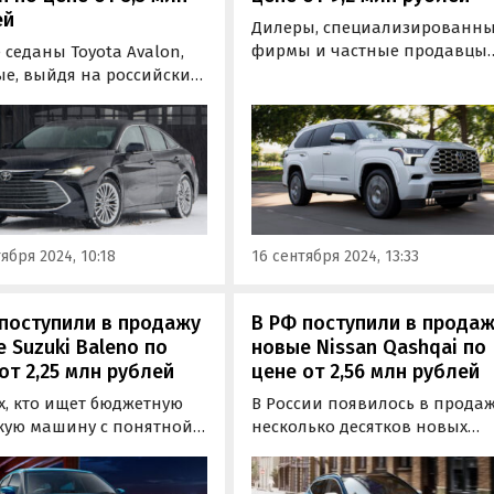
ей
Дилеры, специализированн
фирмы и частные продавцы
седаны Toyota Avalon,
наладили поставки в Россию
ые, выйдя на российский
новых Toyota Sequoia. Маши
в 2022 году, были
2023—2024 годов выпуска
аны полноценно
продаются как из наличия, т
ить ушедшую с него
и под заказ, а цены на них н
, продолжают продавать
одном из классифайдов в
ии.
сентябре начинаются от 9,2
млн…
ября 2024, 10:18
16 сентября 2024, 13:33
поступили в продажу
В РФ поступили в прода
 Suzuki Baleno по
новые Nissan Qashqai по
от 2,25 млн рублей
цене от 2,56 млн рублей
х, кто ищет бюджетную
В России появилось в прода
кую машину с понятной
несколько десятков новых
икой», автосалоны и
Nissan Qashqai предыдущего
ые продавцы «по-
поколения, которые раньше