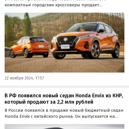
компактные городские кроссоверы продает
мультибрендовый автосалон из Благовещенска,
оценивший их в 2 500 000 и 2 650 000 рублей, сообщили
«Автоновости дня».
22 ноября 2024, 17:57
В РФ появился новый седан Honda Envix из КНР,
который продают за 2,2 млн рублей
В России появился в продаже новый бюджетный седан
Honda Envix с китайского рынка. Он выпускается на
совместном предприятии Dongfeng-Honda в КНР и
сейчас продается на одном из классифайдов за 2 200