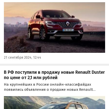
поставок, стали настоящим дефицитом на нашем
рынке. Цены на них на одном из сайтов объявлений
стартуют от 3 299 990 рублей, пишут «Автоновости дня».
21 сентября 2024, 12:44
В РФ поступили в продажу новые Renault Duster
по цене от 2,1 млн рублей
На крупнейших в России онлайн-классифайдах
появились объявления о продаже новых Renault
Duster второго поколения, выпущенных в 2021 и 2022
годах. Цены на них в середине октября стартуют от 2 122
000 рублей, пишут «Автоновости дня».