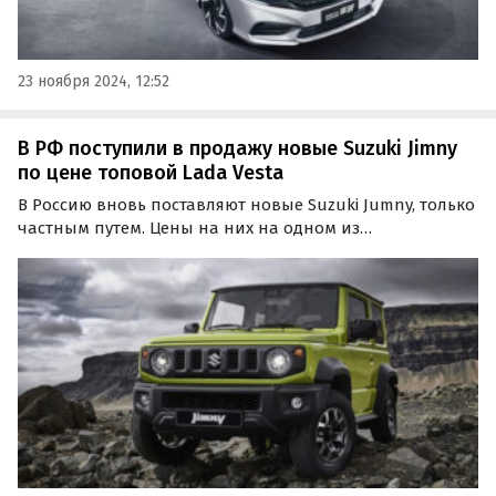
23 ноября 2024, 12:52
В РФ поступили в продажу новые Suzuki Jimny
по цене топовой Lada Vesta
В Россию вновь поставляют новые Suzuki Jumny, только
частным путем. Цены на них на одном из
классифайдов стартуют от 2 110 000 рублей, что
примерно соответствует расценкам на топовые
универсалы LADA Vesta SW Cross и спортивные Vesta
Sportline, пишут…