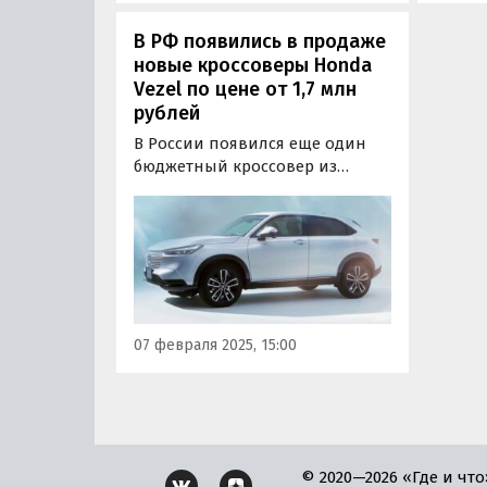
В РФ появились в продаже
новые кроссоверы Honda
Vezel по цене от 1,7 млн
рублей
В России появился еще один
бюджетный кроссовер из
параллельного импорта. Речь
о японском Honda Vezel,
который привозят в нашу
страну как в праворульном, так
и в леворульном исполнении,
а цены на него на одном из
популярных сайтов
07 февраля 2025, 15:00
объявлений в…
© 2020—2026 «Где и что