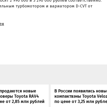
сят 2 990 000 и 3 290 000 рублей соответственно.
ильным турбомотором и вариатором D-CVT от
ен
 продаются новые
В России появились новы
оверы Toyota RAV4
компактвэны Toyota Velo
не от 2,85 млн рублей
по цене от 3,25 млн рубл