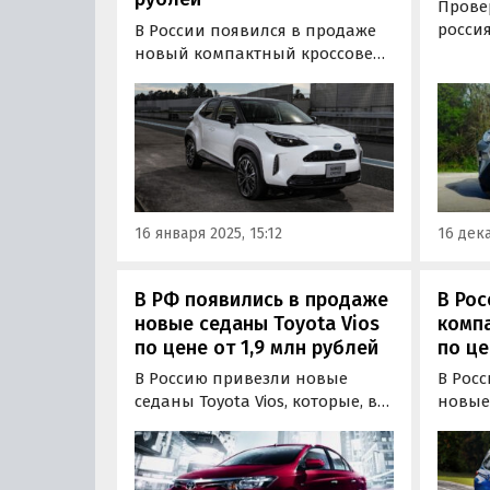
Прове
россия
В России появился в продаже
теперь
новый компактный кроссовер
по ал
Toyota Yaris Cross, построенный
Цены 
на одной платформе с
крупн
известным хэтчбеком Yaris. Он
декабр
продается как из наличия, так
рубле
и под заказ, и стоит минимум 1
дня».
900 000 рублей, пишут
«Автоновости дня» Дешевле…
16 января 2025, 15:12
16 дека
В РФ появились в продаже
В Рос
новые седаны Toyota Vios
компа
по цене от 1,9 млн рублей
по це
В Россию привезли новые
В Рос
седаны Toyota Vios, которые, в
новые
силу своей надежности и
компак
неприхотливости, за рубежом
которы
часто используются в такси.
одной