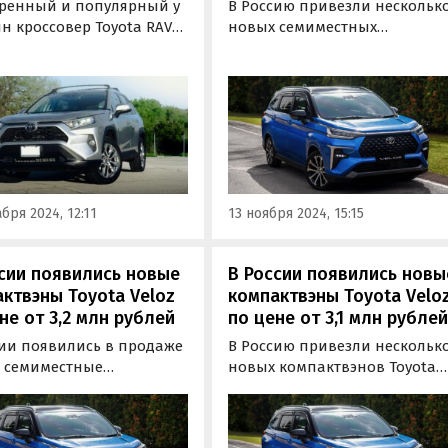
ренный и популярный у
В Россию привезли нескольк
н кроссовер Toyota RAV4
новых семиместных
 поставляется в Россию
компактвэнов Toyota Veloz,
ьтернативным схемам.
которым до сих пор нет ни
на него на одном из
одной альтернативы среди
ейших классифайдов в
«китайцев». Цены на них на
е стартуют от 2 850 066
одном из классифайдов в
й, пишут «Автоновости
ноябре стартуют от 3 250 000
рублей, пишут «Автоновости
дня».
бря 2024, 12:11
13 ноября 2024, 15:15
сии появились новые
В России появились новы
ктвэны Toyota Veloz
компактвэны Toyota Velo
не от 3,2 млн рублей
по цене от 3,1 млн рубле
сии появились в продаже
В Россию привезли нескольк
 семиместные
новых компактвэнов Toyota
твэны Toyota Veloz,
Veloz, которые раньше никог
м до сих пор нет ни
не продавались на российск
 альтернативы среди
рынке официально. Цены на