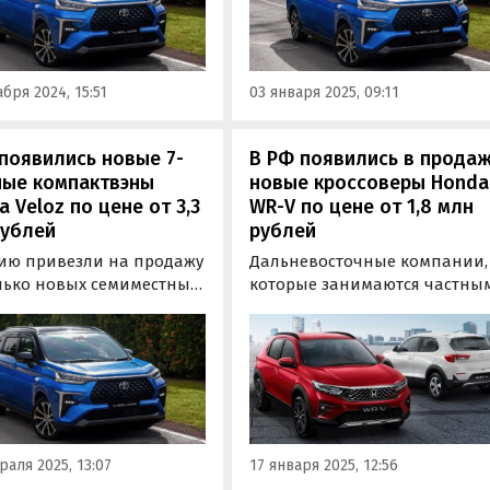
ально поставляемых
них на одном из классифайд
йцев».
в начале января стартуют от 
150 000 рублей, пишут
«Автоновости дня».
бря 2024, 15:51
03 января 2025, 09:11
появились новые 7-
В РФ появились в прода
ные компактвэны
новые кроссоверы Honda
a Veloz по цене от 3,3
WR-V по цене от 1,8 млн
рублей
рублей
сию привезли на продажу
Дальневосточные компании,
лько новых семиместных
которые занимаются частны
твэнов Toyota Veloz,
привозом автомобилей из-з
ые за счет выгодного
рубежа, начали предлагать
ания цены и оснащения
новые компактные кроссове
сто могут конкурировать
Honda WR-V по цене от 1 800 
ейными «китайцами». Об
рублей. Об этом в пятницу, 17
во вторник сообщил
января, сообщил портал
л «Автоновости дня».
«Автоновости дня».
аля 2025, 13:07
17 января 2025, 12:56