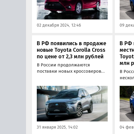
Цены на них на классифайдах
офици
в начале декабря стартуют от 1
«кита
879 777 рублей, пишут
«Автоновости дня».
02 декабря 2024, 12:46
09 дека
В РФ появились в продаже
В РФ 
новые Toyota Corolla Cross
мест
по цене от 2,3 млн рублей
Toyot
млн 
В России продолжаются
поставки новых кроссоверов
В Рос
Toyota Corolla Cross, которые
неско
очень популярны в странах
компак
Юго-Восточной Азии. Цены на
котор
них на одном из известных
сочет
классифайдов в конце января
запро
стартуют от 2 320 000 рублей,
с сем
пишут «Автоновости дня».
этом 
порта
31 января 2025, 14:02
04 февр