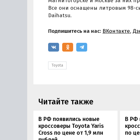
Магнитогорске и Москве за них про
Все они оснащены литровым 98-с
Daihatsu.
Подпишитесь на нас:
ВКонтакте
,
Дз
Toyota
Читайте также
В РФ появились новые
В РФ
кроссоверы Toyota Yaris
кросс
Cross по цене от 1,9 млн
по це
рублей