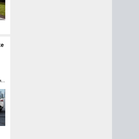
ов
3
же
м
а
ры
000