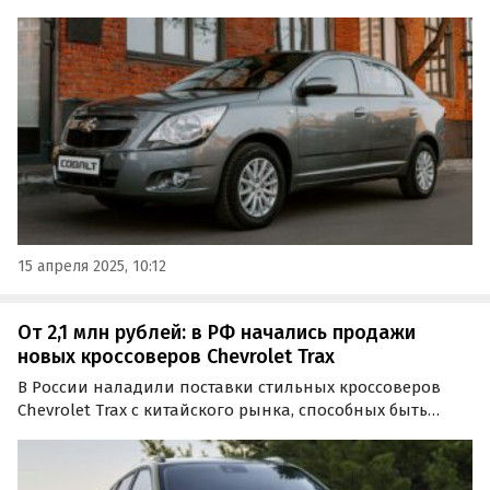
альтернативой Changan Alsvin, LADA Vesta и другим
«четырехдверкам» этого класса.
15 апреля 2025, 10:12
От 2,1 млн рублей: в РФ начались продажи
новых кроссоверов Chevrolet Trax
В России наладили поставки стильных кроссоверов
Chevrolet Trax с китайского рынка, способных быть
альтернативой Chery Tiggo 7 Pro Max, Changan Uni-S и
другим среднеразмерным «китайцам».