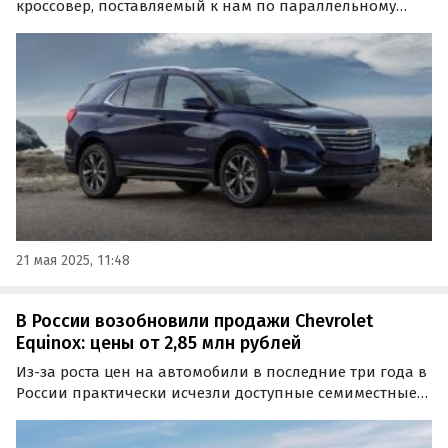
кроссовер, поставляемый к нам по параллельному
импорту — Chevrolet Equinox. Эти семиместные
паркетники сейчас предлагаются на классифайдах
только под заказ, а цены на них на одном из таких
сайтов…
21 мая 2025, 11:48
В России возобновили продажи Chevrolet
Equinox: цены от 2,85 млн рублей
Из-за роста цен на автомобили в последние три года в
России практически исчезли доступные семиместные
кроссоверы, даже среди китайских марок. Однако
благодаря параллельному импорту россияне вновь