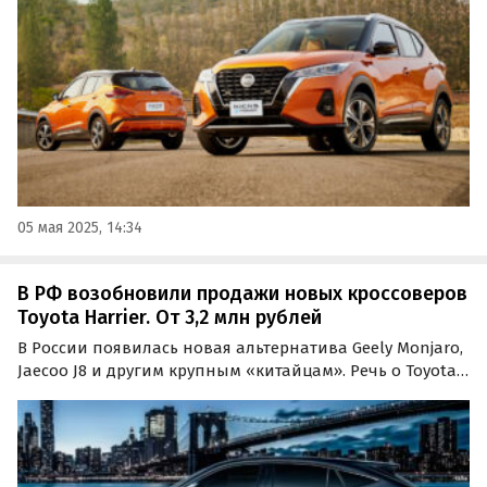
известных классифайдах стартуют от 1 900 000 рублей,
пишут…
05 мая 2025, 14:34
В РФ возобновили продажи новых кроссоверов
Toyota Harrier. От 3,2 млн рублей
В России появилась новая альтернатива Geely Monjaro,
Jaecoo J8 и другим крупным «китайцам». Речь о Toyota
Harrier: эти кроссоверы привозят к нам по схеме
параллельного импорта и продают как из наличия, так
и под заказ минимум за 3,2 млн рублей…