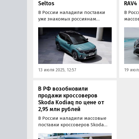
Seltos
RAV4
В России наладили поставки
В Рос
уже знакомых россиянам
массо
кроссоверов Kia Seltos. Эти
кроссо
машины по параллельному
котор
импорту поставляют к нам из
назад
Китая и Южной Кореи, а цены
росси
на них на одном из
офици
классифайдов в июле
заказ 
начинаются от 1,7 млн рублей,
600 та
13 июля 2025, 12:57
19 июля
сообщает портал…
на ни
В РФ возобновили
продажи кроссоверов
Skoda Kodiaq по цене от
2,95 млн рублей
В России наладили массовые
поставки кроссоверов Skoda
Kodiaq, которые до ухода Skoda
в 2022 году выпускались на