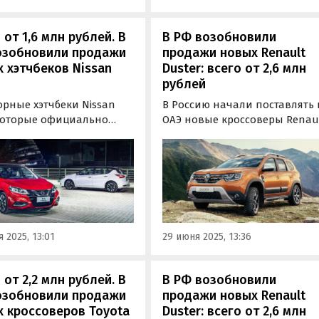
 от 1,6 млн рублей. В
В РФ возобновили
озобновили продажи
продажи новых Renault
 хэтчбеков Nissan
Duster: всего от 2,6 млн
рублей
орные хэтчбеки Nissan
В Россию начали поставлять 
 которые официально
ОАЭ новые кроссоверы Renau
ались в России до 2016
Duster второго поколения,
теперь штучно
выпущенные специально дл
вляются к нам по
стран Ближнего Востока. Це
лельному импорту из
на них на одном из сайтов
объявлений стартуют от 2,6 м
рублей, сообщают
«Автоновости дня».
 2025, 13:01
29 июня 2025, 13:36
 от 2,2 млн рублей. В
В РФ возобновили
озобновили продажи
продажи новых Renault
 кроссоверов Toyota
Duster: всего от 2,6 млн