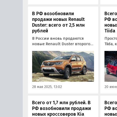
В РФ возобновили
Всего
продажи новых Renault
РФ в
Duster: всего от 2,5 млн
новых
рублей
Tiida
В России вновь продаются
Прост
новые Renault Duster второго
Tiida,
поколения, которые до весны
продав
2022 года выпускались в
года, 
Москве. Цены на них на одном
поста
из сайтов бесплатных
парал
объявлений сейчас стартуют от
Китая.
2 490 000 рублей, сообщают
«Автоновости дня».
28 мая 2025, 13:02
20 июня
Всего от 1,7 млн рублей. В
Всего
РФ возобновили продажи
РФ в
новых кроссоверов Kia
новых