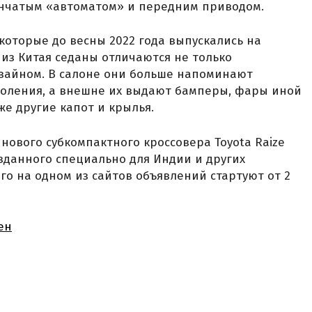
енчатым «автоматом» и передним приводом.
которые до весны 2022 года выпускались на
 из Китая седаны отличаются не только
изайном. В салоне они больше напоминают
коления, а внешне их выдают бамперы, фары иной
же другие капот и крылья.
нового субкомпактного кроссовера Toyota Raize
зданного специально для Индии и других
го на одном из сайтов объявлений стартуют от 2
ен