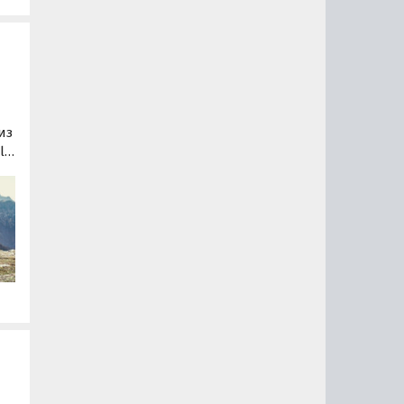
из
lt
я
ны
лн