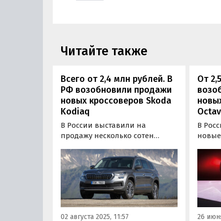
Читайте также
Всего от 2,4 млн рублей. В
От 2,
РФ возобновили продажи
возо
новых кроссоверов Skoda
новы
Kodiaq
Octav
В России выставили на
В Рос
продажу несколько сотен
новые 
новых Skoda Kodiaq, которые
Тепер
только привезут или уже
Octavi
привезли в нашу страну по
дизай
параллельному импорту. Они
произв
доступны из наличия и под
на од
заказ, а самый дешевый из них
объяв
оценен минимум в 2 380 000
рубле
02 августа 2025, 11:57
26 июня
рублей…
«Авто