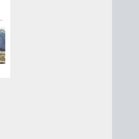
из
ult
ти
ее