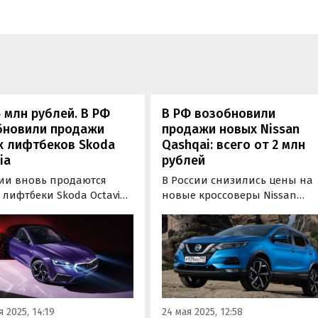
5 млн рублей. В РФ
В РФ возобновили
бновили продажи
продажи новых Nissan
х лифтбеков Skoda
Qashqai: всего от 2 млн
ia
рублей
сии вновь продаются
В России снизились цены на
лифтбеки Skoda Octavia.
новые кроссоверы Nissan
ь к нам поставляют
Qashqai второго поколения,
a Pro со спортивным
которые до весны 2022 года
ном, которые
выпускались на российском
одятся в Китае и стоят
заводе Nissan в Санкт-
ном из сайтов
Петербурге.
лений минимум 2 490 000
й, сообщают
 2025, 14:19
24 мая 2025, 12:58
новости дня».