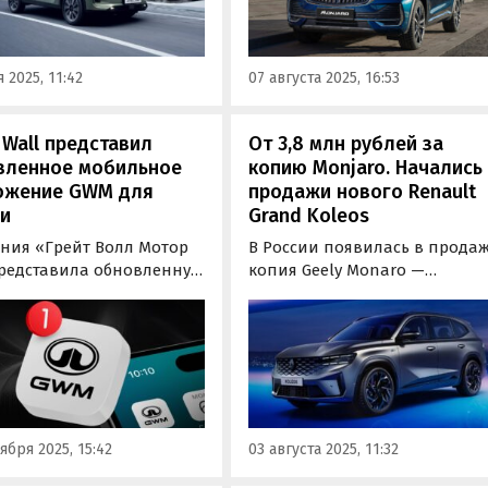
ил, что именно
регулярного мониторинга
екает российских
прайс-листов китайского
лей в этой модели.
автопроизводителя.
 2025, 11:42
07 августа 2025, 16:53
 Wall представил
От 3,8 млн рублей за
вленное мобильное
копию Monjaro. Начались
ожение GWM для
продажи нового Renault
и
Grand Koleos
ния «Грейт Волл Мотор
В России появилась в прода
представила обновленную
копия Geely Monaro —
ю мобильного
кроссовер Renault Grand Kole
жения GMW для
который привозят из Южной
льцев автомобилей
Кореи по альтернативным
на Great Wall Motor и
схемам. Цены на него на од
их клиентов на
из сайтов объявлений в
йском рынке.
начале августа стартуют от 3
750 000 рублей, сообщают…
ября 2025, 15:42
03 августа 2025, 11:32