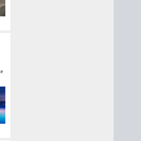
же
os,
ном