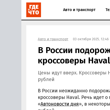
Авто и транспорт
Те
Авто и транспорт
03 октября 2025, 12:46
В России подоро
кроссоверы Haval
Цены идут вверх. Кроссоверы H
рублей
В России неожиданно подорож
кроссоверы Haval. Речь идет о 
«
Автоновости дня
», в некотор