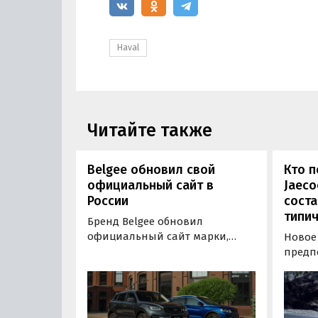
Haval
Читайте также
Belgee обновил свой
Кто п
официальный сайт в
Jaeco
России
соста
типи
Бренд Belgee обновил
официальный сайт марки,
Новое
благодаря чему он стал более
предп
удобным и функциональным.
Jaecoo
Ресурс позволяет быстро
кросс
получить всю необходимую
среди
информацию о моделях Belgee,
автом