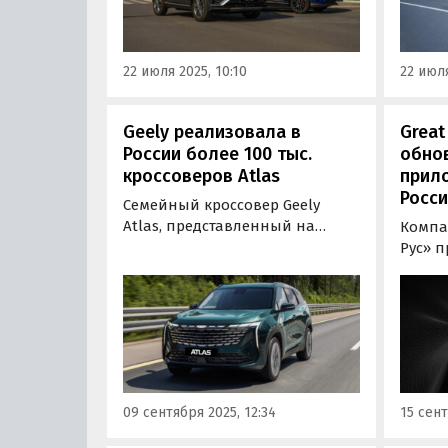
найти ближайший дилерский
выясн
центр, записаться на тест-
привл
драйв, ознакомиться…
водите
22 июля 2025, 10:10
22 июля
Geely реализовала в
Great
России более 100 тыс.
обно
кроссоверов Atlas
прил
Росси
Семейный кроссовер Geely
Atlas, представленный на
Компа
российском авторынке с 2018
Рус» 
года, преодолел отметку в 100
верси
тысяч реализованных в России
прило
автомобилей. Этому
владе
достижению, в частности,
концер
способствовало появление
будущ
модели нового поколения в
росси
январе 2024 года…
09 сентября 2025, 12:34
15 сент