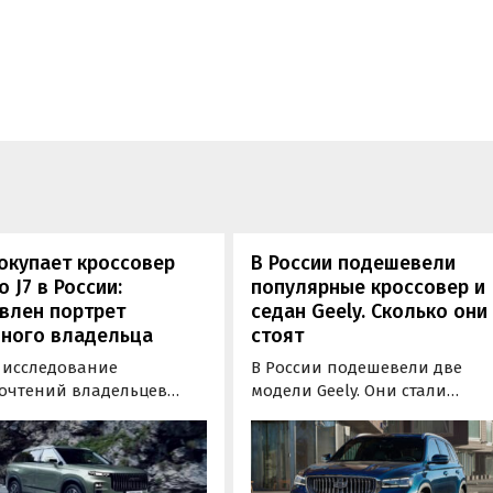
окупает кроссовер
В России подешевели
o J7 в России:
популярные кроссовер и
влен портрет
седан Geely. Сколько они
чного владельца
стоят
 исследование
В России подешевели две
очтений владельцев
модели Geely. Они стали
 J7 показывает, что этот
доступнее благодаря
овер особенно популярен
увеличению размера прямых
 искушенных
скидок, выяснили
обилистов. Бренд
«Автоновости дня» в ходе