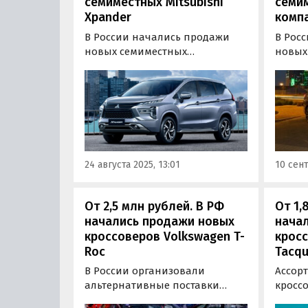
семиместных Mitsubishi
семи
Xpander
компа
В России начались продажи
В Рос
новых семиместных
новых
компактвэнов Mitsubishi
компак
Xpander и их семиместной
машин
версии под названием Xpander
альте
Cross. Эти машины поставляют
цены 
к нам по альтернативным
сайто
схемам и продают минимум за
старту
2 262 600 рублей, сообщает
пишут
24 августа 2025, 13:01
10 сент
портал «Автоновости…
От 2,5 млн рублей. В РФ
От 1,
начались продажи новых
нача
кроссоверов Volkswagen T-
кросс
Roc
Tacq
В России организовали
Ассор
альтернативные поставки
кросс
новых компактных
альте