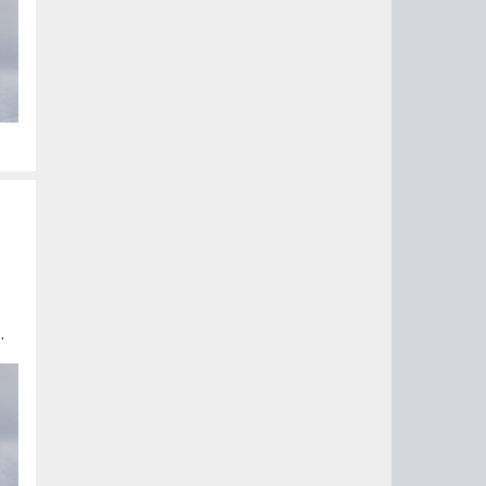
ом
u
а