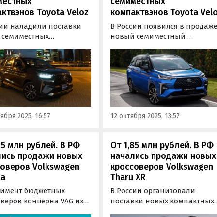
местных
семиместных
ктвэнов Toyota Veloz
компактвэнов Toyota Vel
сии наладили поставки
В России появился в продаж
 семиместных
новый семиместный
твэнов Toyota Veloz. Эти
компактвэн Toyota Veloz,
ы привозят к нам по
который, имея третий ряд
рнативным схемам, а
сидений, мог бы
на них на одном из
конкурировать с популярны
в объявлений сейчас
у россиян паркетниками Geel
ют от 2,9 млн рублей,
и Chery.
 «Автоновости дня».
ября 2025, 16:57
12 октября 2025, 13:57
85 млн рублей. В РФ
От 1,85 млн рублей. В РФ
лись продажи новых
начались продажи новых
оверов Volkswagen
кроссоверов Volkswagen
ua
Tharu XR
тимент бюджетных
В России организовали
оверов концерна VAG из
поставки новых компактных
рнативного импорта
кроссоверов Volkswagen Thar