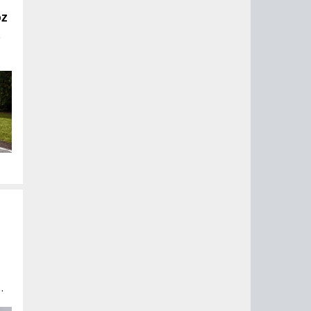
oz
е
ми
y
u