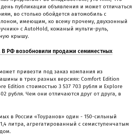
в день публикации объявления и может отличаться
иям, во столько обойдется автомобиль с
лоном, имеющим, ко всему прочему, двухзонный
учник» с AutoHold, кожаный мульти-руль,
ную крышу.
й. В РФ возобновили продажи семиместных
 может привезти под заказ компания из
шины в трех разных версиях: Соmfоrt Еditiоn
rе Еditiоn стоимостью 3 537 703 рубля и Ехрlоrе
402 рубля. Чем они отличаются друг от друга, в
мых в России «Тоуранов» один - 150-сильный
1,4 литра, агрегатированный с семиступенчатым
дом.