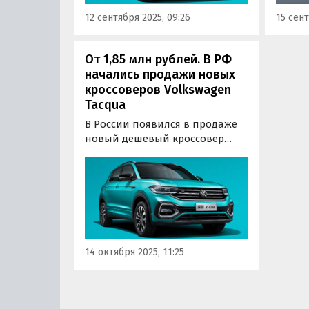
сайтов объявлений в сентябре
рублей
12 сентября 2025, 09:26
15 сент
стартуют от 1…
От 1,85 млн рублей. В РФ
начались продажи новых
кроссоверов Volkswagen
Tacqua
В России появился в продаже
новый дешевый кроссовер
Volkswagen Tacqua китайского
производства. Поставляют его
в основном под заказ, а цены
на одном из сайтов
объявлений стартуют с отметки
1 850 000 рублей, сообщает
портал «Автоновости дня».
14 октября 2025, 11:25