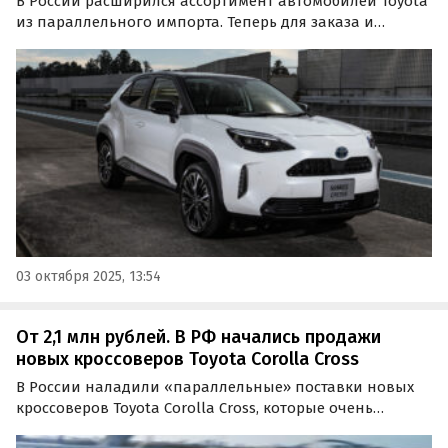
В России расширился ассортимент автомобилей Toyota
из параллельного импорта. Теперь для заказа и
покупки из наличия доступен компактный кроссовер
Yaris Cross, который штучно привозят компании из
Дальнего Востока, прося на одном из классифайдов…
03 октября 2025, 13:54
От 2,1 млн рублей. В РФ начались продажи
новых кроссоверов Toyota Corolla Cross
В России наладили «параллельные» поставки новых
кроссоверов Toyota Corolla Cross, которые очень
популярны в странах Юго-Восточной Азии. Цены на