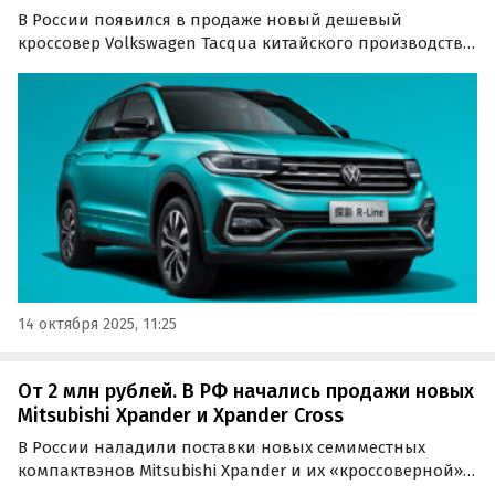
В России появился в продаже новый дешевый
кроссовер Volkswagen Tacqua китайского производства.
Поставляют его в основном под заказ, а цены на одном
из сайтов объявлений стартуют с отметки 1 850 000
рублей, сообщает портал «Автоновости дня».
14 октября 2025, 11:25
От 2 млн рублей. В РФ начались продажи новых
Mitsubishi Xpander и Xpander Cross
В России наладили поставки новых семиместных
компактвэнов Mitsubishi Xpander и их «кроссоверной»
версии Xpander Cross с увеличенным клиренсом и