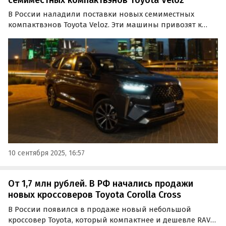
В России наладили поставки новых семиместных
компактвэнов Toyota Veloz. Эти машины привозят к
нам по альтернативным схемам, а цены на них на
одном из сайтов объявлений сейчас стартуют от 2,9 млн
рублей, пишут «Автоновости дня».
10 сентября 2025, 16:57
От 1,7 млн рублей. В РФ начались продажи
новых кроссоверов Toyota Corolla Cross
В России появился в продаже новый небольшой
кроссовер Toyota, который компактнее и дешевле RAV4.