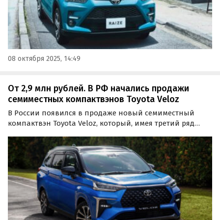
08 октября 2025, 14:49
От 2,9 млн рублей. В РФ начались продажи
семиместных компактвэнов Toyota Veloz
В России появился в продаже новый семиместный
компактвэн Toyota Veloz, который, имея третий ряд
сидений, мог бы конкурировать с популярными у
россиян паркетниками Geely и Chery.