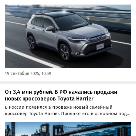
Речь о модели Corolla Cross, стоящей на одном из
сайтов бесплатных объявлений минимум 1 700 000
рублей, сообщают «Автоновости дня».
19 сентября 2025, 10:59
От 3,4 млн рублей. В РФ начались продажи
новых кроссоверов Toyota Harrier
В России появился в продаже новый семейный
кроссовер Toyota Harrier. Продают его в основном под
заказ, а цены на одном из сайтов объявлений сейчас
начинаются от 3 367 000 рублей, сообщает портал
«Автоновости дня».