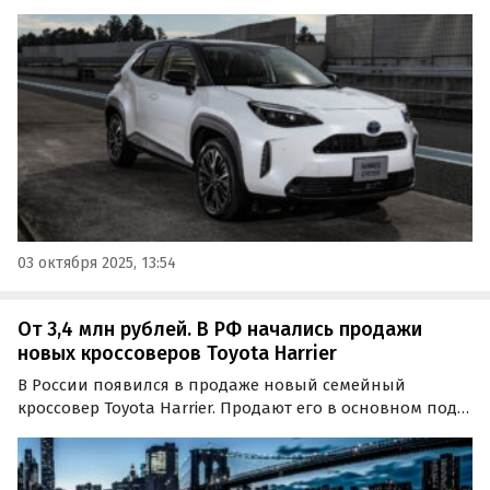
покупки из наличия доступен компактный кроссовер
Yaris Cross, который штучно привозят компании из
Дальнего Востока, прося на одном из классифайдов…
03 октября 2025, 13:54
От 3,4 млн рублей. В РФ начались продажи
новых кроссоверов Toyota Harrier
В России появился в продаже новый семейный
кроссовер Toyota Harrier. Продают его в основном под
заказ, а цены на одном из сайтов объявлений сейчас
начинаются от 3 367 000 рублей, сообщает портал
«Автоновости дня».