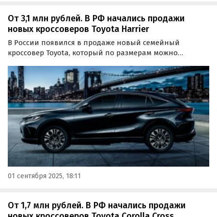
От 3,1 млн рублей. В РФ начались продажи
новых кроссоверов Toyota Harrier
В России появился в продаже новый семейный
кроссовер Toyota, который по размерам можно
сравнить с популярным у россиян «китайцем» Geely
Monjaro. Это Toyota Harrier, стоящий на одном из сайтов
объявлений минимум 3,1 млн рублей, сообщают
«Автоновости…
01 сентября 2025, 18:11
От 1,7 млн рублей. В РФ начались продажи
новых кроссоверов Toyota Corolla Cross