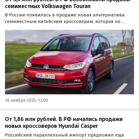
семиместных Volkswagen Touran
В России появилась в продаже новая альтернатива
семиместным китайским кроссоверам, которая не
попадает под «новый» утильсбор. Речь о компактвэне
Volkswagen Touran, который официально продавался
на российском рынке до 2015 года, а сейчас доступен
для…
16 ноября 2025, 12:00
От 1,86 млн рублей. В РФ начались продажи
новых кроссоверов Hyundai Casper
Российский параллельный импорт предложил еще