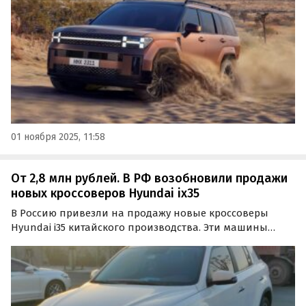
530 280 рублей, сообщает портал «Автоновости…
01 ноября 2025, 11:58
От 2,8 млн рублей. В РФ возобновили продажи
новых кроссоверов Hyundai ix35
В Россию привезли на продажу новые кроссоверы
Hyundai i35 китайского производства. Эти машины
выпущены на совместном предприятии Beijing-Hyundai
в Пекине, а цены на них на одном из классифайдов в
ноябре стартуют от 2 800 000 рублей, сообщает портал…