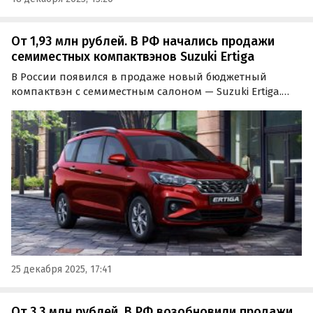
От 1,93 млн рублей. В РФ начались продажи
семиместных компактвэнов Suzuki Ertiga
В России появился в продаже новый бюджетный
компактвэн с семиместным салоном — Suzuki Ertiga.
Автомобили, поставляемые к нам по параллельному
импорту, продаются из наличия и под заказ, а цены на
них на одном из сайтов объявлений по цене от 1 925
000…
25 декабря 2025, 17:41
От 3,3 млн рублей. В РФ возобновили продажи