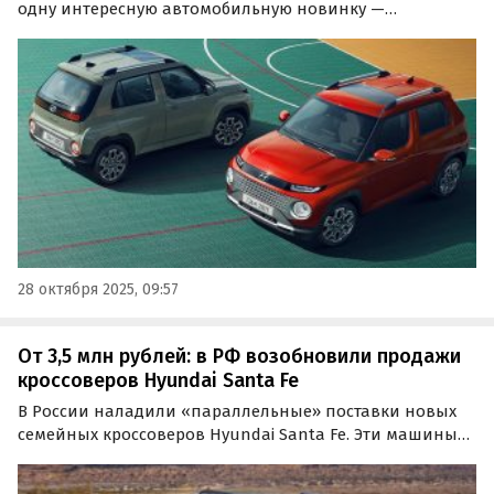
одну интересную автомобильную новинку —
компактный кроссовер Hyundai Casper. Он поставляется
в Россию штучно и предлагается в основном под заказ,
а цены на него на одном из сайтов объявлений
начинаются от…
28 октября 2025, 09:57
От 3,5 млн рублей: в РФ возобновили продажи
кроссоверов Hyundai Santa Fe
В России наладили «параллельные» поставки новых
семейных кроссоверов Hyundai Santa Fe. Эти машины
возят к нам из Южной Кореи, Киргизии и Казахстана, а
цены на них на одном из классифайдов стартуют от 3