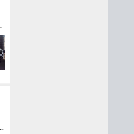
e
тся
во