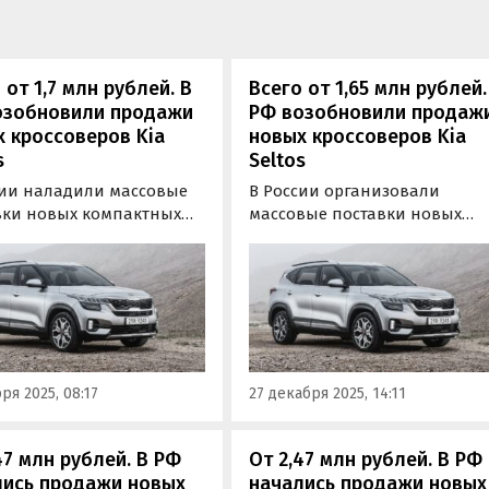
 от 1,7 млн рублей. В
Всего от 1,65 млн рублей.
озобновили продажи
РФ возобновили продаж
 кроссоверов Kia
новых кроссоверов Kia
s
Seltos
сии наладили массовые
В России организовали
вки новых компактных
массовые поставки новых
веров Kia Seltos, которые
кроссоверов Kia Seltos
едавно выпускались на
китайского производства,
инградском «Автоторе».
которые раньше выпускалис
ят к нам из Китая и
на калининградском заводе
тана, а цены на них на
«Автотор».
 из сайтов объявлений
ются от 1 710 000…
ря 2025, 08:17
27 декабря 2025, 14:11
47 млн рублей. В РФ
От 2,47 млн рублей. В РФ
лись продажи новых
начались продажи новых