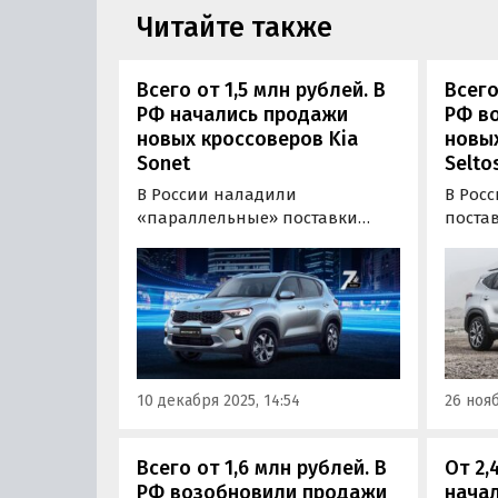
Читайте также
Всего от 1,5 млн рублей. В
Всего
РФ начались продажи
РФ в
новых кроссоверов Kia
новых
Sonet
Selto
В России наладили
В Рос
«параллельные» поставки
поста
популярных в Индии
кроссо
компактных кроссоверов Kia
еще н
Sonet. Эти миниатюрные
калин
паркетники длиной менее
Их воз
четырех метров возят к нам в
Казахс
основном под заказ, а цены на
одном
них на одном из классифайдов
начина
10 декабря 2025, 14:54
26 нояб
в декабре стартуют от 1…
Всего от 1,6 млн рублей. В
От 2,
РФ возобновили продажи
нача