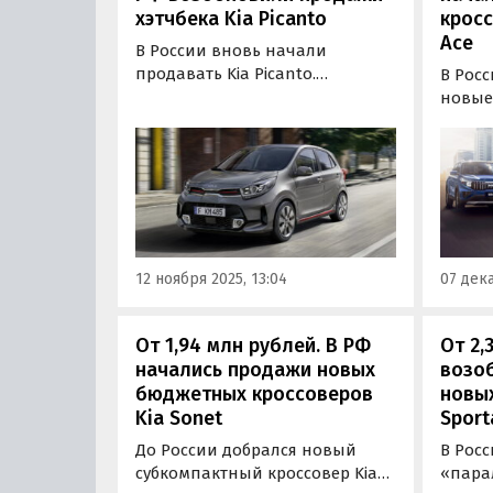
хэтчбека Kia Picanto
кросс
Ace
В России вновь начали
продавать Kia Picanto.
В Росс
Абсолютно новый хэтчбек без
новые 
пробега в феврале 2026 года
Ace, к
приедет в Новороссийск из
на кит
ОАЭ, но заказать его можно уже
продаж
сейчас по цене 1 600 000
атмосф
рублей, сообщает портал
турби
«Автоновости дня».
цены 
класси
12 ноября 2025, 13:04
07 дека
000…
От 1,94 млн рублей. В РФ
От 2,
начались продажи новых
возо
бюджетных кроссоверов
новых
Kia Sonet
Sport
До России добрался новый
В Рос
субкомпактный кроссовер Kia
«пара