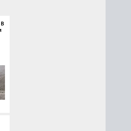
 В
и
ь