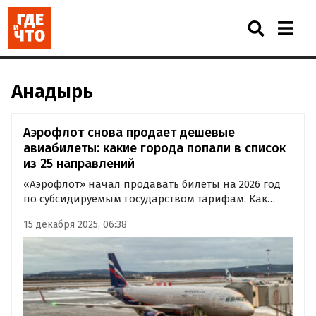
Анадырь
Аэрофлот снова продает дешевые
авиабилеты: какие города попали в список
из 25 направлений
«Аэрофлот» начал продавать билеты на 2026 год
по субсидируемым государством тарифам. Как
сообщили в компании, в рамках федеральной
15 декабря 2025, 06:38
программы география таких рейсов впервые
расширена до 25 направлений.