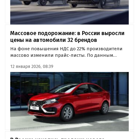
Массовое подорожание: в России выросли
цены на автомобили 32 брендов
На фоне повышения НДС до 22% производители
массово изменили прайс-листы. По данным
«Автоновостей дня», в декабре и начале января
12 января 2026, 08:39
цены на автомобили в России переписали 32
бренда.