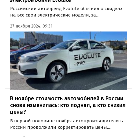
Российский автобренд Evolute объявил о скидках
на все свои электрические модели, за
исключением гибридного кроссовера i-Space. Об
27 ноября 2024, 09:31
этом «Автоновости дня» узнали в ходе
традиционного мониторинга прайс-листов
бренда.
В ноябре стоимость автомобилей в России
снова изменилась: кто поднял, а кто снизил
цены?
В первой половине ноября автопроизводители в
России продолжили корректировать цены.
Согласно мониторингу прайс-листов,