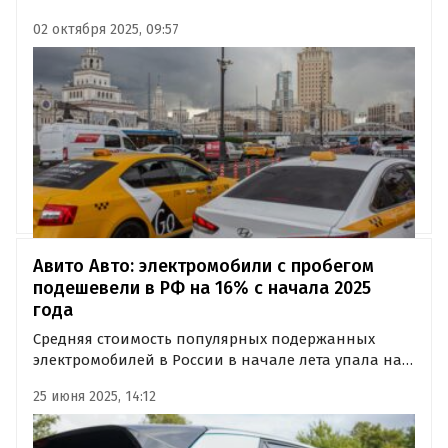
будут соответствовать его требованиям,
02 октября 2025, 09:57
рассказали в Минпромторге РФ.
Авито Авто: электромобили с пробегом
подешевели в РФ на 16% с начала 2025
года
Средняя стоимость популярных подержанных
электромобилей в России в начале лета упала на
16,1% по сравнению с январём и достигла 5,25 млн
25 июня 2025, 14:12
рублей. Больше всего подешевели модели
Volkswagen — на 27%, а также электрокары Evolute
и Hongqi — на 14,4%…