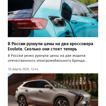
В России рухнули цены на два кроссовера
Evolute. Сколько они стоят теперь
В России резко рухнули цены на две модели
отечественного электромобильного бренда
Evolute. Речь идет о кроссоверах Evolute i-Sky и
10 марта 2025, 12:44
Evolute i-Jet, выпускаемые на заводе
«Моторинвест», о чем «Автоновости дня» узнали в
ходе регулярного мониторинга…