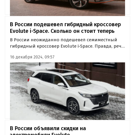
В России подешевел гибридный кроссовер
Evolute i-Space. Сколько он стоит теперь
В России неожиданно подешевел семиместный
гибридный кроссовер Evolute i-Space. Правда, речь
идет лишь о топовой комплектации «Премиум»,
16 декабря 2024, 09:57
сообщают «Автоновости дня».
В России объявили скидки на
электромобили Evolute