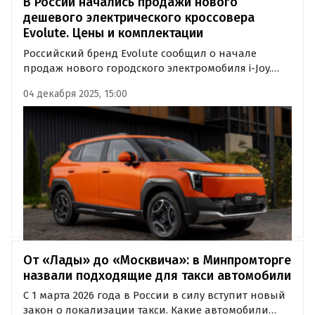
В России начались продажи нового
дешевого электрического кроссовера
Evolute. Цены и комплектации
Российский бренд Evolute сообщил о начале
продаж нового городского электромобиля i-Joy.
Модель доступна в трёх комплектациях, с пятью
04 декабря 2025, 15:00
вариантами окраски и возможностью купить
автомобиль с господдержкой.
От «Лады» до «Москвича»: в Минпромторге
назвали подходящие для такси автомобили
С 1 марта 2026 года в России в силу вступит новый
закон о локализации такси. Какие автомобили