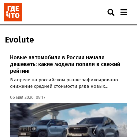
Evolute
Новые автомобили в России начали
дешеветь: какие модели попали в свежий
рейтинг
В апреле на российском рынке зафиксировано
снижение средней стоимости ряда новых
автомобилей. Больше всего подешевели
06 мая 2026, 08:17
отдельные модели Haval и Jaecoo, сообщили в
«Авто.ру Бизнес».