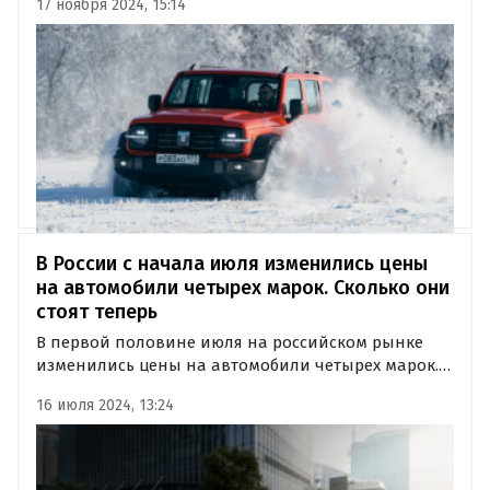
17 ноября 2024, 15:14
проведенному изданием «Автоновости дня»,
подорожали автомобили 12 брендов, в то время
как шесть марок снизили стоимость отдельных…
В России с начала июля изменились цены
на автомобили четырех марок. Сколько они
стоят теперь
В первой половине июля на российском рынке
изменились цены на автомобили четырех марок.
Какие модели подешевели, а какие, напротив,
16 июля 2024, 13:24
стали дороже, выяснили «Автоновости дня» в ходе
регулярного мониторинга прайс-листов
представленных в России брендов.