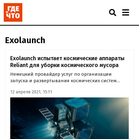
Exolaunch
Exolaunch испытает космические аппараты
Reliant для уборки космического мусора
Немецкий провайдер услуг по организации
запуска и развертывания космических систем
Exolaunch анонсировал запуск космических
12 апреля 2021, 15:11
аппаратов Reliant. Как стало известно «Где и что»,
они предназначены для уборки космического
мусора, остающегося после работы…