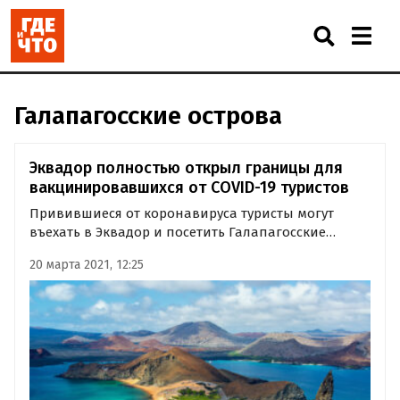
Галапагосские острова
Эквадор полностью открыл границы для
вакцинировавшихся от COVID-19 туристов
Привившиеся от коронавируса туристы могут
въехать в Эквадор и посетить Галапагосские
острова без предъявления отрицательного
20 марта 2021, 12:25
анализа на COVID-19. Об этом сообщает издание
Travel + Leisure со ссылкой на одну из крупнейших
газет Эквадора El Universo.