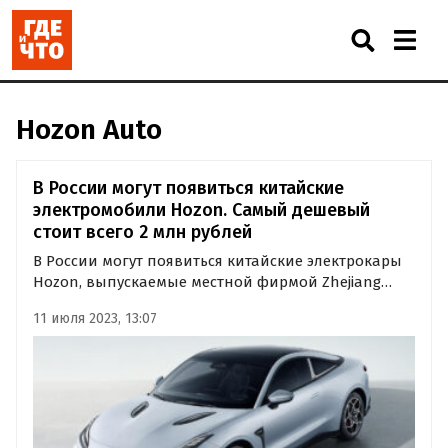
Hozon Auto
В России могут появиться китайские
электромобили Hozon. Самый дешевый
стоит всего 2 млн рублей
В России могут появиться китайские электрокары
Hozon, выпускаемые местной фирмой Zhejiang
Hezhong New Energy. Автосалон из Челябинска
11 июля 2023, 13:07
готов привезти под заказ сразу четыре модели
этого бренда, а самая дешевая из них стоит 2,22
млн рублей, пишут…