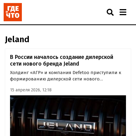
Jeland
В России началось создание дилерской
сети нового бренда Jeland
Холдинг «АГР» и компания Defetoo приступили к
формированию дилерской сети нового
российского бренда Jeland. Официальные центры
15 апреля 2026, 12:18
продаж и сервисного обслуживания автомобилей
Jeland появятся по всей территории России — от
Калининграда до Владивостока…