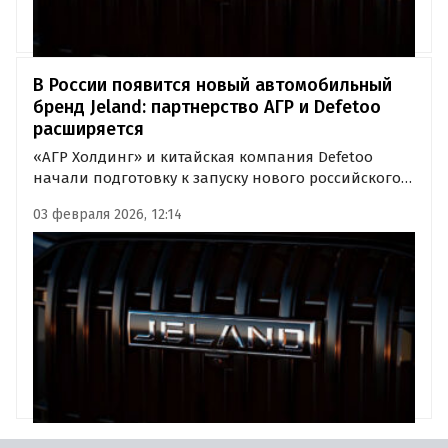
В России появится новый автомобильный
бренд Jeland: партнерство АГР и Defetoo
расширяется
«АГР Холдинг» и китайская компания Defetoo
начали подготовку к запуску нового российского
бренда Jeland. Это станет вторым проектом в
03 февраля 2026, 12:14
рамках глобального сотрудничества партнёров,
сообщает пресс-служба.