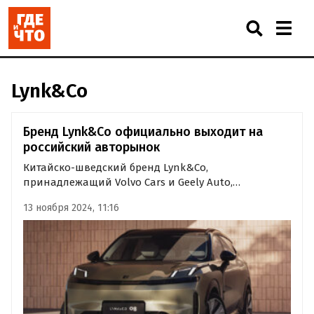
Lynk&Co
Бренд Lynk&Co официально выходит на
российский авторынок
Китайско-шведский бренд Lynk&Co,
принадлежащий Volvo Cars и Geely Auto,
официально выходит на российский рынок.
13 ноября 2024, 11:16
Презентация нового для отечественного рынка
автобренда состоится 20 ноября, а вместе с ним в
этот день состоится премьера нового…