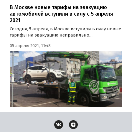
В Москве новые тарифы на эвакуацию
автомобилей вступили в силу с 5 апреля
2021
Сегодня, 5 апреля, в Москве вступили в силу новые
тарифы на эвакуацию неправильно
припаркованных автомобилей. Теперь
05 апреля 2021, 11:48
владельцам эвакуированных на штрафстоянку
машин придется платить на 15% больше, чем
раньше, сообщают «Автоновости дня» со ссылкой
на…