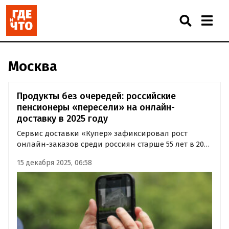
Москва
Продукты без очередей: российские
пенсионеры «пересели» на онлайн-
доставку в 2025 году
Сервис доставки «Купер» зафиксировал рост
онлайн-заказов среди россиян старше 55 лет в 2025
году. Доля этой возрастной группы увеличилась
15 декабря 2025, 06:58
на 20% за год, а активность наблюдается во всех
регионах страны.