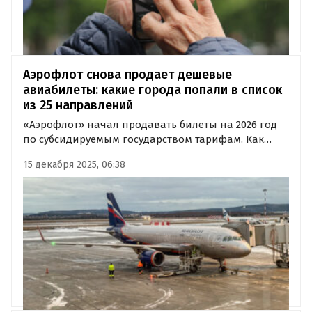
Аэрофлот снова продает дешевые
авиабилеты: какие города попали в список
из 25 направлений
«Аэрофлот» начал продавать билеты на 2026 год
по субсидируемым государством тарифам. Как
сообщили в компании, в рамках федеральной
15 декабря 2025, 06:38
программы география таких рейсов впервые
расширена до 25 направлений.