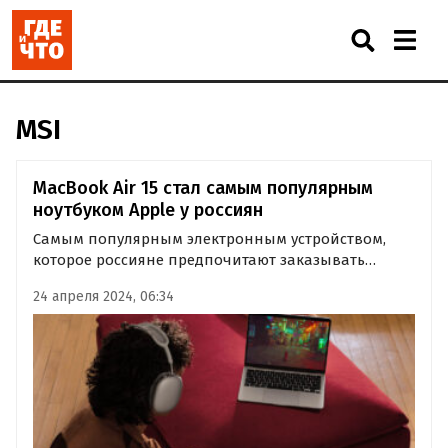
MSI
MacBook Air 15 стал самым популярным
ноутбуком Apple у россиян
Самым популярным электронным устройством,
которое россияне предпочитают заказывать
электронику за границей, оказался ноутбук
24 апреля 2024, 06:34
MacBook Air 15 от Apple. Об этом свидетельствуют
данные исследования CDEK.Shopping.