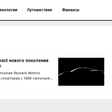
хнологии
Путешествия
Финансы
east нового поколения
у
пания Rezvani Motors
 спорткара с 1000-сильным
 «Автоновости дня» со