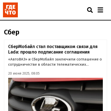
Сбер
СберМобайл стал поставщиком связи для
Lada: прошло подписание соглашения
«АвтоВАЗ» и СберМобайл заключили соглашение о
сотрудничестве в области телематических
сервисов, по которому СберМобайл станет
20 июня 2025, 08:05
поставщиком связи для системы Lada Connect. Об
этом «Где и что» сообщили в пресс-службе
предприятия.