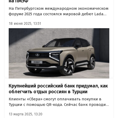
на ПМЭФ
На Петербургском международном экономическом
форуме 2025 года состоялся мировой дебют Lada
Azimut — нового кроссовера от АвтоВАЗа,
18 июня 2025, 13:51
построенного на платформе Vesta.
Крупнейший российский банк придумал, как
облегчить отдых россиян в Турции
Клиенты «Сбера» смогут оплачивать покупки в
Турции с помощью QR-кода. Сейчас банк проводит
тестирование новой услуги, о чем рассказали в
13 марта 2025, 13:20
пресс-службе «Сбера».