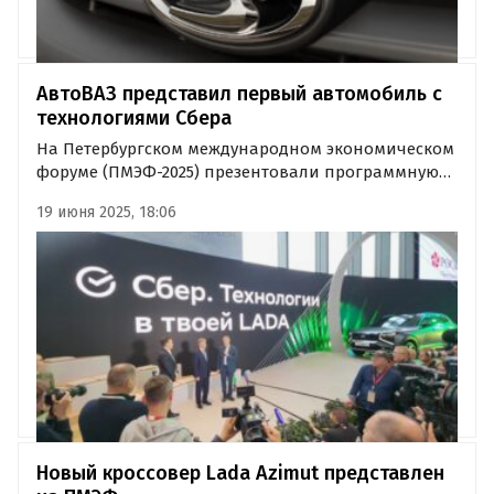
АвтоВАЗ представил первый автомобиль с
технологиями Сбера
На Петербургском международном экономическом
форуме (ПМЭФ-2025) презентовали программную
платформу для мультимедиа с сервисами и
19 июня 2025, 18:06
решениями Сбера и других отечественных
технологических компаний.
Новый кроссовер Lada Azimut представлен