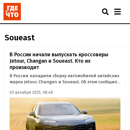
Soueast
В России начали выпускать кроссоверы
Jetour, Changan и Soueast. Кто их
производит
В России наладили сборку автомобилей китайских
марок Jetour, Changan и Soueast. Об этом сообщили
«Известия» со ссылкой на оказавшуюся в их
03 декабря 2025, 08:48
распоряжении презентацию Минпромторга РФ,
которая посвящена статусу работы отечественных
производственных…