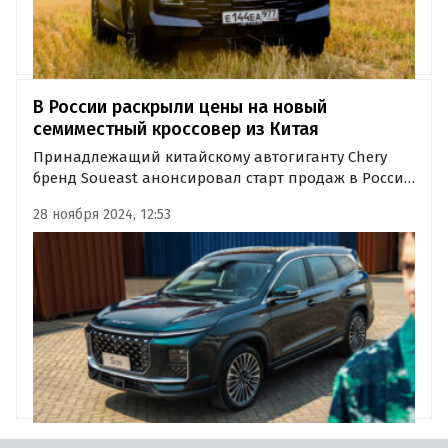
В России раскрыли цены на новый
семиместный кроссовер из Китая
Принадлежащий китайскому автогиганту Chery
бренд Soueast анонсировал старт продаж в России
своего флагманского семиместного кроссовера
28 ноября 2024, 12:53
Soueast S09 и объявил цены на него.