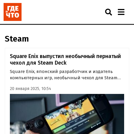
Steam
Square Enix выпустил необычный пернатый
чехол для Steam Deck
Square Enix, японский разработчик и издатель
компьютерных игр, необычный чехол для Steam
Deck в виде вымышленной птицы чокобо из серии
20 января 2025, 10:54
видеоигр Final Fantasy. Он будет выпущен строго
ограниченным тиражом.