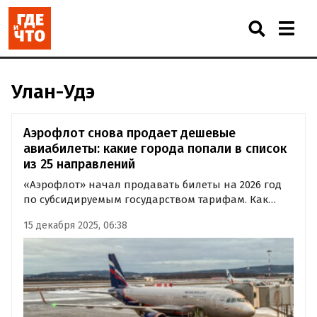
Улан-Удэ
Аэрофлот снова продает дешевые
авиабилеты: какие города попали в список
из 25 направлений
«Аэрофлот» начал продавать билеты на 2026 год
по субсидируемым государством тарифам. Как
сообщили в компании, в рамках федеральной
15 декабря 2025, 06:38
программы география таких рейсов впервые
расширена до 25 направлений.