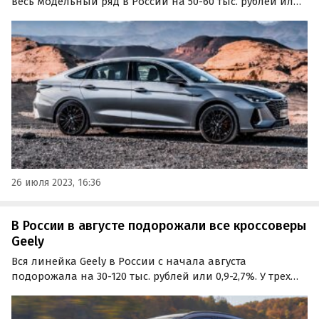
весь модельный ряд в России на 50-60 тыс. рублей или
1,2-2,9%. Об этом сообщает портал «Автоновости дня» со
ссылкой на данные собственного мониторинга.
26 июля 2023, 16:36
В России в августе подорожали все кроссоверы
Geely
Вся линейка Geely в России с начала августа
подорожала на 30-120 тыс. рублей или 0,9-2,7%. У трех
кроссоверов к этому привел обычный рост цен, а у
одного – исчезновение «специальной выгоды»,