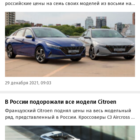
российские цены на семь своих моделей из восьми на
50 – 90 тысяч рублей. Об этом наши коллеги узнали в
ходе мониторинга прайс-листов южнокорейского
автопроизводителя.
29 декабря 2021, 09:03
В России подорожали все модели Citroen
Французский Citroen поднял цены на весь модельный
ряд, представленный в России. Кроссоверы C3 Aircross и
C5 Aircross, седан C4, компактвэн Berlingo Multispace и
минивэн SpaceTourer подорожали в начале января на
98 – 138 тысяч рублей.