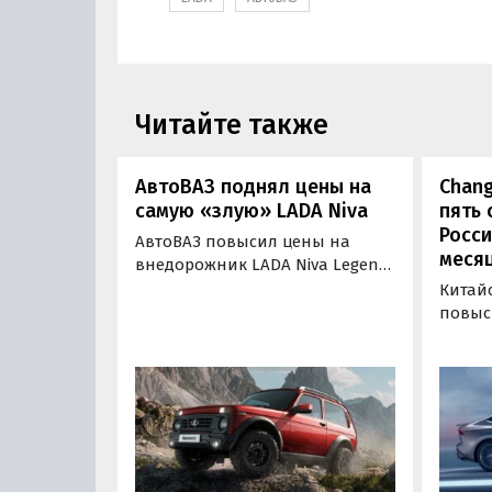
Читайте также
АвтоВАЗ поднял цены на
Chang
самую «злую» LADA Niva
пять 
Росси
АвтоВАЗ повысил цены на
меся
внедорожник LADA Niva Legend
в специальной версии Bronto.
Китай
Автомобиль подорожал на 8000
повыс
рублей или на 0,63-0,66% в
модел
зависимости от комплектации,
во вто
сообщают «Автоновости дня».
них п
некот
целом 
до 30 