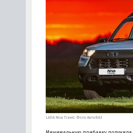
LADA Niva Travel. Фото АвтоВАЗ
Минимальную прибавку получила 