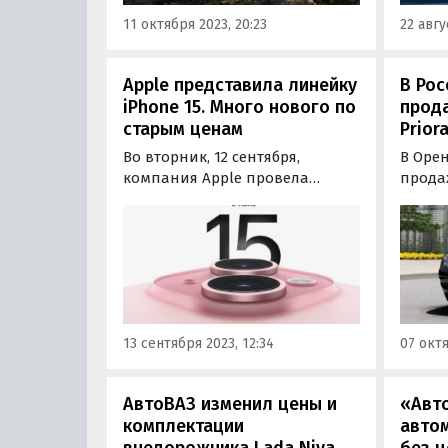
11 октября 2023, 20:23
22 авгу
Apple представила линейку
В Рос
iPhone 15. Много нового по
прод
старым ценам
Prior
Во вторник, 12 сентября,
В Оре
компания Apple провела
продаж
традиционную осеннюю
которы
презентацию. Ее главной темой
выпус
стала премьера новой серии
состо
смартфонов iPhone 15, в
Об эт
которую вошли четыре модели:
продав
базовые iPhone 15 и iPhone 15
020 00
Plus, а также топовые iPhone 15
13 сентября 2023, 12:34
07 октя
Pro и…
АвтоВАЗ изменил цены и
«Авт
комплектации
авто
внедорожника Lada Niva
без ц