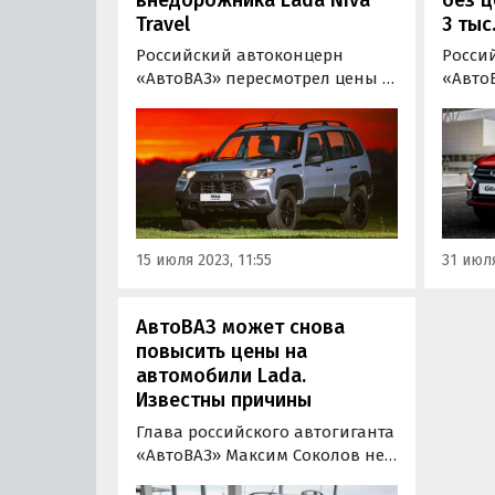
Travel
3 тыс
Российский автоконцерн
Росси
«АвтоВАЗ» пересмотрел цены и
«Авто
комплектации внедорожника
LADA G
LADA Niva Travel. Лишившись
без ц
одной из самых дешевых своих
3000 р
версий, в двух других он
понед
подорожал на 5 тыс. рублей,
«Автон
сообщает портал «Автоновости
служб
дня».
15 июля 2023, 11:55
31 июля
АвтоВАЗ может снова
повысить цены на
автомобили Lada.
Известны причины
Глава российского автогиганта
«АвтоВАЗ» Максим Соколов не
исключил возможность