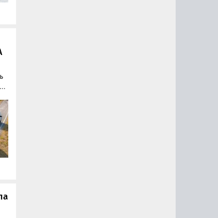
и
A
ь
G.
АЗ
ла