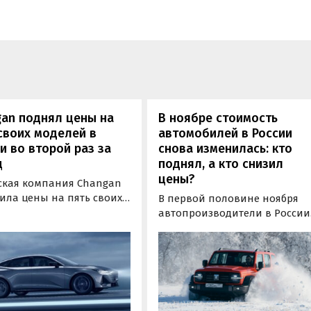
an поднял цены на
В ноябре стоимость
своих моделей в
автомобилей в России
и во второй раз за
снова изменилась: кто
ц
поднял, а кто снизил
цены?
ская компания Changan
ила цены на пять своих
В первой половине ноября
ей на российском рынке
автопроизводители в России
рой раз за месяц. Две из
продолжили корректировать
одорожали только в
цены. Согласно мониторингу
орых комплектациях, но в
прайс-листов, проведенному
рост цен составил от 20
изданием «Автоновости дня»
тыс. рублей или 0,5-1,3%.
подорожали автомобили 12
брендов, в то время как шест