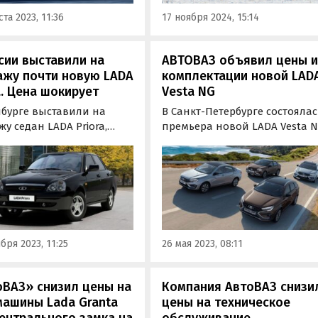
марок снизили стоимость
ста 2023, 11:36
17 ноября 2024, 15:14
отдельных…
сии выставили на
АВТОВАЗ объявил цены 
ажу почти новую LADA
комплектации новой LAD
a. Цена шокирует
Vesta NG
нбурге выставили на
В Санкт-Петербурге состоялас
у седан LADA Priora,
премьера новой LADA Vesta N
й, несмотря на 2007 год
В рамках презентации АвтоВ
ка, сохранили в
рассекретил комплектации, в
янии нового автомобиля.
которых будет доступна
ом прямо говорит
модель, а также цены на них,
ец, прося за машину 1
пишут «Автоновости дня».
0 рублей.
бря 2023, 11:25
26 мая 2023, 08:11
оВАЗ» снизил цены на
Компания АвтоВАЗ снизи
машины Lada Granta
цены на техническое
ентрального замка на
обслуживание