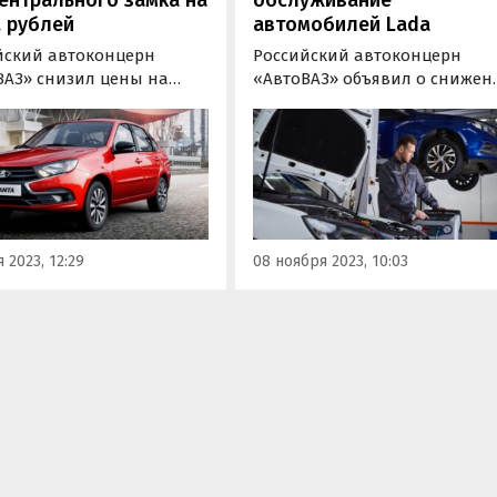
. рублей
автомобилей Lada
йский автоконцерн
Российский автоконцерн
ВАЗ» снизил цены на
«АвтоВАЗ» объявил о снижен
ranta в комплектациях
максимальной
ентрального замка на
рекомендованной стоимости
ублей. Об этом в
регламентного технического
ельник сообщили
обслуживания для всех
овостям дня» в пресс-
моделей LADA.
е компании.
 2023, 12:29
08 ноября 2023, 10:03