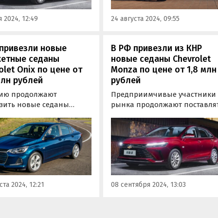
ют от 1 875 000 рублей,
 2024, 12:49
24 августа 2024, 09:55
…
 привезли новые
В РФ привезли из КНР
етные седаны
новые седаны Chevrolet
olet Onix по цене от
Monza по цене от 1,8 млн
млн рублей
рублей
сию продолжают
Предприимчивые участники
зить новые седаны
рынка продолжают поставля
let Onix, цены на которые
в Россию из Китая новые
ассифайдах сопоставимы
седаны Chevrolet Monza, цен
аже ниже, чем на
на которые сопоставимы с
твенные LADA Vesta. По
ценами на LADA Vesta,
нию на конец августа
«Москвич 6» и Changan Alsvin
артуют от 1 830 000
й, пишут «Автоновости
ста 2024, 12:21
08 сентября 2024, 13:03