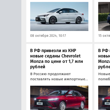
китайского рынка, добрался до
хэтчб
России. Частные продавцы из
заводе
разных городов нашей страны
2014 г
продают его из наличия и под
прода
заказ по цене от 2 300 000
рублей, узнали «Автоновости
дня».
08 октября 2024, 10:17
15 октя
В РФ привезли из КНР
В РФ 
новые седаны Chevrolet
новые
Monza по цене от 1,7 млн
Monza
рублей
рубл
В Россию продолжают
Новые 
поставлять новые импортные
полюб
седаны Chevrolet Monza,
удиви
способные быть альтернативой
«цена
LADA Vesta, Hyundai Solaris и
поста
других «бюджетников».
путем
из кл
немно