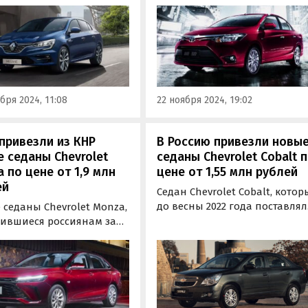
Toyota Vios, который можно
ек выпускался на бывшем
считать «одноклассником»
 Renault в Москве до
LADA Vesta, Kia Rio и Hyundai
ода, вновь появился в
Solaris. Купить его можно за 2
же в России.
170 000 рублей, пишут
«Автоновости дня».
бря 2024, 11:08
22 ноября 2024, 19:02
привезли из КНР
В Россию привезли новы
 седаны Chevrolet
седаны Chevrolet Cobalt 
 по цене от 1,9 млн
цене от 1,55 млн рублей
ей
Седан Chevrolet Cobalt, кото
до весны 2022 года поставля
седаны Chevrolet Monza,
в Россию официально, тепер
ившиеся россиянам за
возят по альтернативным
тельное сочетание
схемам. Цены на них на одн
-качество», продолжают
из сайтов объявлений
влять в Россию «серым»
начинаются от 1 549 000 рубл
. Цены на них на одном
пишут «Автоновости дня».
ассифайдов за месяц
го выросли и сейчас