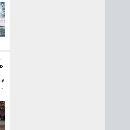
е
по
рый
ли
ь
ом
ей,