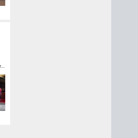
ть
ы
.