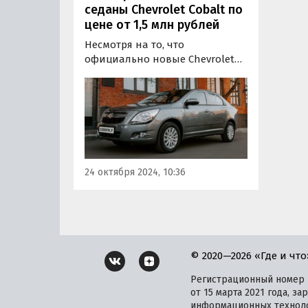
седаны Chevrolet Cobalt по
цене от 1,5 млн рублей
Несмотря на то, что
официально новые Chevrolet
Cobalt не поставляются в
Россию с весны 2022 года,
предприимчивые «частники»
и дилеры продолжают возить
их к нам частным путем.
24 октября 2024, 10:36
© 2020—2026 «Где и что
Регистрационный номер и
от 15 марта 2021 года, 
информационных техноло