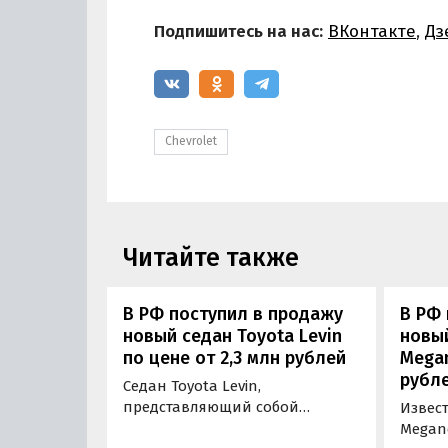
Подпишитесь на нас:
ВКонтакте
,
Дз
Chevrolet
Читайте также
В РФ поступил в продажу
В РФ 
новый седан Toyota Levin
новый
по цене от 2,3 млн рублей
Megan
рубл
Седан Toyota Levin,
представляющий собой
Извес
разновидность Corolla для
Megane