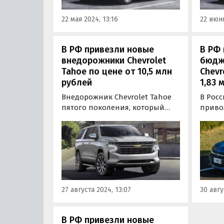
старту
22 мая 2024, 13:16
22 июня
пишут
В РФ привезли новые
В РФ
внедорожники Chevrolet
бюдж
Tahoe по цене от 10,5 млн
Chevr
рублей
1,83 
Внедорожник Chevrolet Tahoe
В Рос
пятого поколения, который
приво
официально вышел на
Chevro
российский рынок в 2021 году,
на кл
вернулся на него «серым»
или д
путем. Теперь эти машины
отечес
штучно поставляют в Россию
состоя
дилеры, «частники» и
они ст
предприниматели, а цены на
рубле
27 августа 2024, 13:07
30 авгу
них на одном из…
дня».
В РФ привезли новые