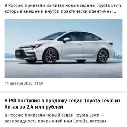
В Россию привезли из Китая новые седаны Toyota Levin,
которые внешне и внутри практически идентичны
знакомой нам Corolla. Самый дешевый из них стоит на
одном из классифайдов 2 540 000 рублей, пишут
«Автоновости дня» За минимальные 2 540 000 рублей…
14 января 2025, 11:59
В РФ поступил в продажу седан Toyota Levin из
Китая за 2,4 млн рублей
В Россию привезли новый седан Toyota Levin —
разновидность привычной нам Corolla, которая
выпускается и продается только в Китае. Один