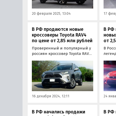
«Автоновости дня».
наличи
стоят 
20 февраля 2025, 13:04
17 февр
класс
млн р
В РФ продаются новые
В РФ
кроссоверы Toyota RAV4
новых
по цене от 2,85 млн рублей
от 2,
Проверенный и популярный у
В Рос
россиян кроссовер Toyota RAV4
легенд
теперь поставляется в Россию
котора
по альтернативным схемам.
была 
Цены на него на одном из
рынке
крупнейших классифайдов в
хэтчбе
декабре стартуют от 2 850 066
наличи
рублей, пишут «Автоновости
цене о
дня».
«Авто
16 декабря 2024, 12:11
24 янва
В РФ начались продажи
В РФ