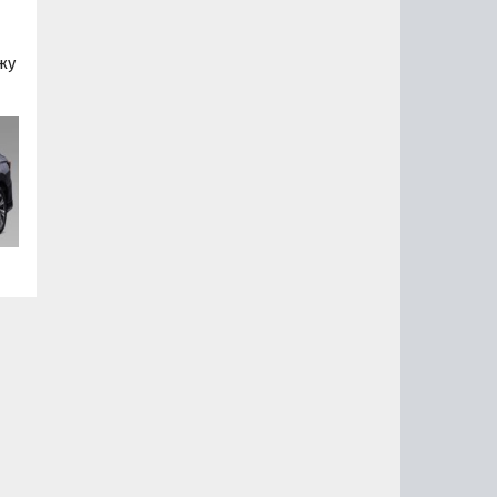
жу
ой
.