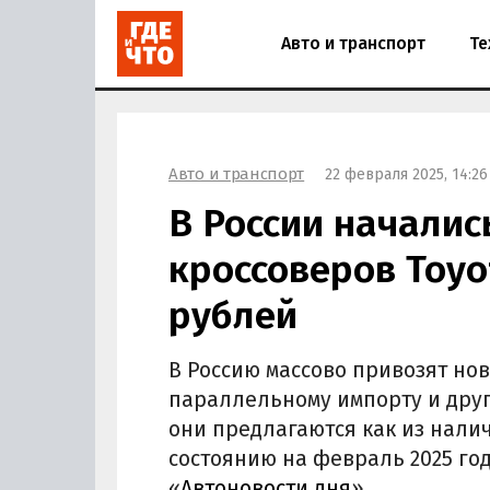
Авто и транспорт
Те
Авто и транспорт
22 февраля 2025, 14:26
В России начали
кроссоверов Toyo
рублей
В Россию массово привозят но
параллельному импорту и дру
они предлагаются как из наличи
состоянию на февраль 2025 год
«
Автоновости дня
».