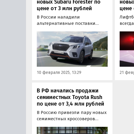
новых Subaru Forester по
новых
цене от 3 млн рублей
цене 
В России наладили
Лифтбе
альтернативные поставки
всегд
новых кроссоверов Subaru
модел
Forester. Они продаются как из
добрал
наличия, так и под заказ и
Octavi
доступны в версиях с любым
Цены 
расположением руля.
февра
класси
рубле
10 февраля 2025, 13:29
21 февр
В РФ начались продажи
семиместных Toyota Rush
по цене от 3,4 млн рублей
В Россию привезли пару новых
семиместных кроссоверов
Toyota Rush, способных стать
полноценной альтернативой