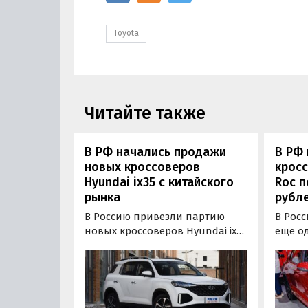
Toyota
Читайте также
В РФ начались продажи
В РФ
новых кроссоверов
кросс
Hyundai ix35 с китайского
Roc п
рынка
рубл
В Россию привезли партию
В Рос
новых кроссоверов Hyundai ix35
еще о
с китайского рынка. Цены на
кроссо
них на одном из популярных
Volksw
сайтов объявлений в середине
миниа
февраля начинаются от 2 529
стиль
900 рублей, сообщают
продаю