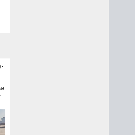
н-
ые
.
-