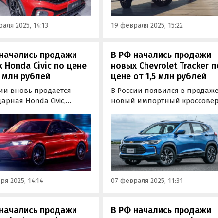
пресс-службе Xcite.
я, так и под заказ, и
на одном из
аля 2025, 14:13
19 февраля 2025, 15:22
ифайдов минимум 2,4
ублей, пишут…
 начались продажи
В РФ начались продажи
 Honda Civic по цене
новых Chevrolet Tracker п
5 млн рублей
цене от 1,5 млн рублей
сии вновь продается
В России появился в продаж
арная Honda Civic,
новый импортный кроссове
я несколько лет назад
Chevrolet Tracker. Его можно
представлена на нашем
купить как из наличия, так и
 официально. Седаны и
под заказ, а цены на одном и
ки доступны как из
классифайдов в начале
я, так и под заказ по
февраля стартуют от 1 530 000
т 2 545 000 рублей, пишут
рублей, пишут «Автоновости
новости дня».
дня».
ря 2025, 14:14
07 февраля 2025, 11:31
 начались продажи
В РФ начались продажи