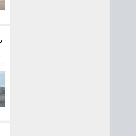
о
е
р
з