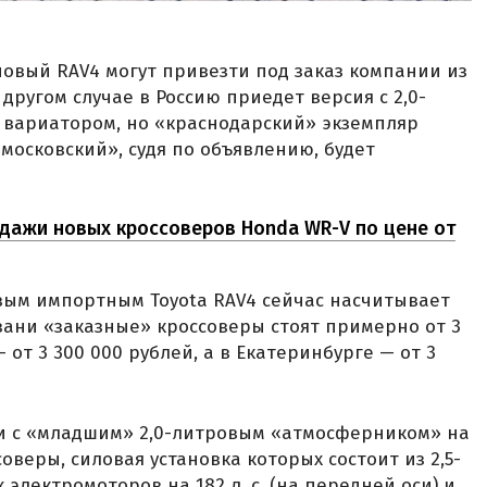
 новый RAV4 могут привезти под заказ компании из
 другом случае в Россию приедет версия с 2,0-
 вариатором, но «краснодарский» экземпляр
московский», судя по объявлению, будет
дажи новых кроссоверов Honda WR-V по цене от
ым импортным Toyota RAV4 сейчас насчитывает
зани «заказные» кроссоверы стоят примерно от 3
 от 3 300 000 рублей, а в Екатеринбурге — от 3
ии с «младшим» 2,0-литровым «атмосферником» на
оверы, силовая установка которых состоит из 2,5-
 электромоторов на 182 л. с. (на передней оси) и