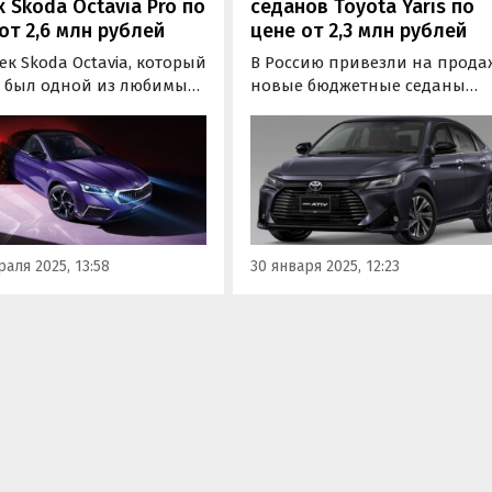
 Skoda Octavia Pro по
седанов Toyota Yaris по
от 2,6 млн рублей
цене от 2,3 млн рублей
к Skoda Octavia, который
В Россию привезли на прода
а был одной из любимых
новые бюджетные седаны
ей Skoda россиян,
Toyota. Речь о четырехдверн
ся до России в версии
версии модели Yaris, которую
a Pro с китайского рынка.
часто используют в такси в
на такие машины в
странах Юго-Восточной Азии
ле стартуют на одном из
файдов от 2 600 000
й, пишут «Автоновости…
аля 2025, 13:58
30 января 2025, 12:23