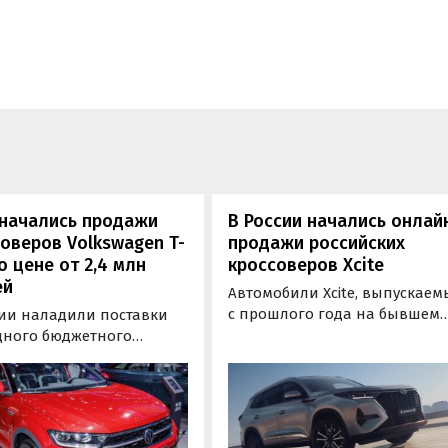
 начались продажи
В России начались онлай
оверов Volkswagen T-
продажи российских
о цене от 2,4 млн
кроссоверов Xcite
ей
Автомобили Xcite, выпускаем
с прошлого года на бывшем
сии наладили поставки
российском заводе Nissan,
дного бюджетного
теперь можно купить онлайн
вера из Китая —
Это стало возможным
agen T-Roc. Эти
благодаря заключению
тюрные паркетники со
партнерского соглашения с Т
ным дизайном
Банком, о чем рассказали в
тся у нас как из