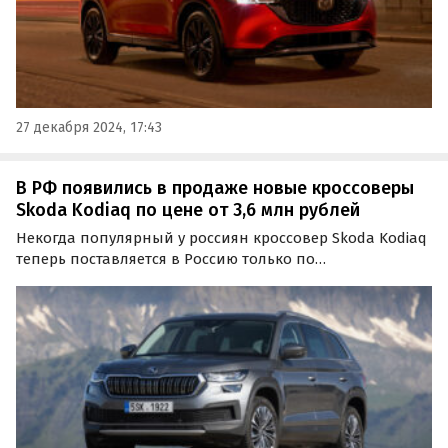
27 декабря 2024, 17:43
В РФ появились в продаже новые кроссоверы
Skoda Kodiaq по цене от 3,6 млн рублей
Некогда популярный у россиян кроссовер Skoda Kodiaq
теперь поставляется в Россию только по
альтернативным схемам. Так в нашу страну привезли
уже более семисот таких автомобилей, а цены на них
на одном из классифайдов сейчас стартуют от 3 620
000…