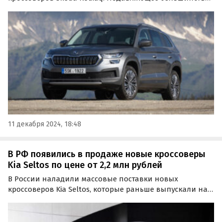
из них приезжают к нам из Китая, а цены на них на
одном из классифайдов сейчас стартуют от 2 950 000
рублей, пишут «Автоновости дня».
11 декабря 2024, 18:48
В РФ появились в продаже новые кроссоверы
Kia Seltos по цене от 2,2 млн рублей
В России наладили массовые поставки новых
кроссоверов Kia Seltos, которые раньше выпускали на
калининградском заводе «Автотор». Цены на них на
классифайдах в декабре стартуют от 2 190 000 рублей,
пишут «Автоновости дня».