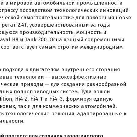
ий в мировой автомобильной промышленности
огрессу посредством технологических инноваций
ической самостоятельности» для покорения новых
грегат 2.4T, усовершенствованный за годы
ющуюся производительность, мощность и
 Haval H9 и Tank 300. Оснащенный современными
н соответствует самым строгим международным
 подхода к двигателям внутреннего сгорания
чевые технологии — высокоэффективные
ические приводы — для создания разнообразной
дных полноприводных систем. Туда вошли
tion, Hi4-Z, Hi4-T и Hi4-G, формируя единую
ковых, так и для коммерческих автомобилей.
ть технологические решения, адаптированные к
ильности.
й прогресс для создания экологического