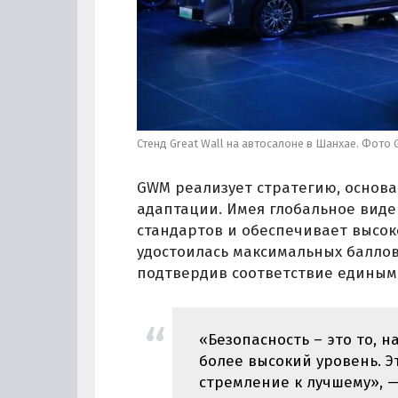
Стенд Great Wall на автосалоне в Шанхае. Фото G
GWM реализует стратегию, основа
адаптации. Имея глобальное вид
стандартов и обеспечивает высок
удостоилась максимальных баллов
подтвердив соответствие единым
«Безопасность – это то, н
более высокий уровень. Э
стремление к лучшему», —