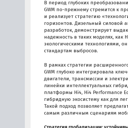
В период глубоких преобразован
GWM по-прежнему стремится к пр
и реализует стратегию «технолог
горизонтов. Дизельный силовой а
разработок, демонстрирует выда
надежность в таких моделях, как
экологическими технологиями, о
стандартам выбросов.
В рамках стратегии расширенного
GWM глубоко интегрировала клю
двигатели, трансмиссии и электр
линейки интеллектуальных гибри
платформы Hi4, Hi4 Performance Edi
гибридную экосистему как для лег
Такой подход позволяет предлага
самым различным сценариям моб
Стратегия глобализации: устойчивы