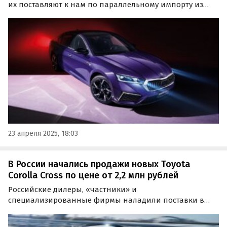
их поставляют к нам по параллельному импорту из
Китая, а сами они обрели приставку Pro. Цены на такие
лифтбеки на одном классифайдов начинаются от 2 740
000 рублей, сообщают «Автоновости дня».
23 апреля 2025, 18:03
В России начались продажи новых Toyota
Corolla Cross по цене от 2,2 млн рублей
Российские дилеры, «частники» и
специализированные фирмы наладили поставки в
Россию новых кроссоверов Toyota Corolla Cross,
которые очень популярны в Юго-Восточной Азии.