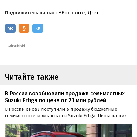
Подпишитесь на нас:
ВКонтакте
,
Дзен
Mitsubishi
Читайте также
В России возобновили продажи семиместных
Suzuki Ertiga по цене от 2,1 млн рублей
В России вновь поступили в продажу бюджетные
семиместные компактвэны Suzuki Ertiga. Цены на них
на крупных классифайдах в апреле начинаются от 2
100 000 рублей, сообщают «Автоновости дня». За эти
деньги новую «Эртигу» продает «частник» из Самары.