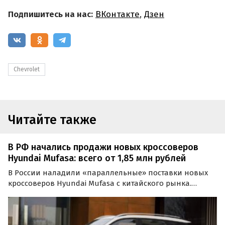
Подпишитесь на нас:
ВКонтакте
,
Дзен
Chevrolet
Читайте также
В РФ начались продажи новых кроссоверов
Hyundai Mufasa: всего от 1,85 млн рублей
В России наладили «параллельные» поставки новых
кроссоверов Hyundai Mufasa с китайского рынка.
Сегодня эти паркетники продают как из наличия у
дилеров, так и под заказ, а цены на них на одном из
сайтов объявлений стартуют от 1 850 000 рублей…