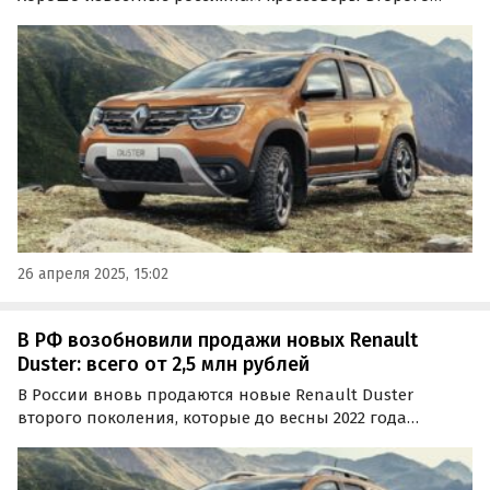
поколения сейчас можно купить сразу в нескольких
регионах нашей страны, а цены на одном из сайтов
объявлений стартуют от 2 400 000 рублей, пишут…
26 апреля 2025, 15:02
В РФ возобновили продажи новых Renault
Duster: всего от 2,5 млн рублей
В России вновь продаются новые Renault Duster
второго поколения, которые до весны 2022 года
выпускались в Москве. Цены на них на одном из
сайтов бесплатных объявлений сейчас стартуют от 2
490 000 рублей, сообщают «Автоновости дня».