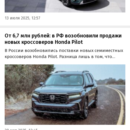
13 июля 2025, 12:57
От 6,7 млн рублей: в РФ возобновили продажи
новых кроссоверов Honda Pilot
В России возобновились поставки новых семиместных
кроссоверов Honda Pilot. Разница лишь в том, что
теперь их возят к нам по альтернативным схемам, а
цены на такие автомобили стартуют на одном из
классифайдов от 6 685 492 рубля (цена по курсу на
день…