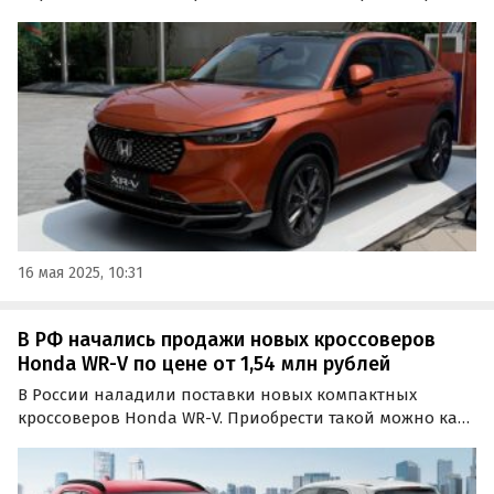
Honda XR-V, который может быть альтернативой Geely
Coolray, Changan CS35 Plus и другим «китайцам».
16 мая 2025, 10:31
В РФ начались продажи новых кроссоверов
Honda WR-V по цене от 1,54 млн рублей
В России наладили поставки новых компактных
кроссоверов Honda WR-V. Приобрести такой можно как
из наличия, так и под заказ, но в продаже есть лишь
праворульные версии стоимостью от 1 540 000 рублей,
сообщил портал «Автоновости дня».