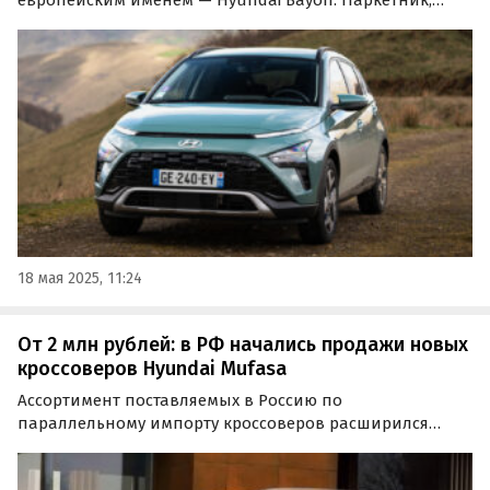
европейским именем — Hyundai Bayon. Паркетник,
который назвали в честь небольшого городка
Байонна, в середине мая представлен на нескольких
классифайдах по цене от 2 320 000 рублей, пишут
«Автоновости…
18 мая 2025, 11:24
От 2 млн рублей: в РФ начались продажи новых
кроссоверов Hyundai Mufasa
Ассортимент поставляемых в Россию по
параллельному импорту кроссоверов расширился
новым Hyundai Mufasa с китайского рынка. Цены на
него на одном из сайтов объявлений в мае