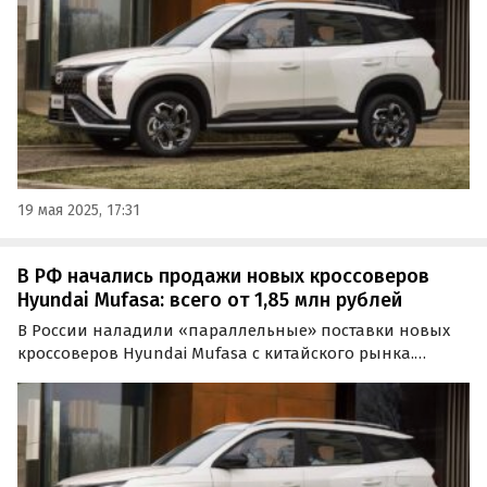
начинаются от 1 996 000 рублей, сообщили в
понедельник «Автоновости дня».
19 мая 2025, 17:31
В РФ начались продажи новых кроссоверов
Hyundai Mufasa: всего от 1,85 млн рублей
В России наладили «параллельные» поставки новых
кроссоверов Hyundai Mufasa с китайского рынка.
Сегодня эти паркетники продают как из наличия у
дилеров, так и под заказ, а цены на них на одном из
сайтов объявлений стартуют от 1 850 000 рублей…