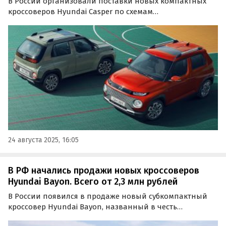
В России организовали поставки новых компактных
кроссоверов Hyundai Casper по схемам
альтернативного импорта. Сейчас в продаже есть, по
меньшей мере, два автомобиля: один пока доступен
только под заказ, а другой можно купить из наличия,
сообщают…
24 августа 2025, 16:05
В РФ начались продажи новых кроссоверов
Hyundai Bayon. Всего от 2,3 млн рублей
В России появился в продаже новый субкомпактный
кроссовер Hyundai Bayon, названный в честь
небольшого города в юго-западной части Франции.