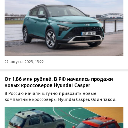
Он поставляется к нам по «серым» схемам и стоит на
одном из сайтов объявлений минимум 2 279 000
рублей…
27 августа 2025, 15:22
От 1,86 млн рублей. В РФ начались продажи
новых кроссоверов Hyundai Casper
В Россию начали штучно привозить новые
компактные кроссоверы Hyundai Casper. Один такой
автомобиль продается из наличия, а другой доступен
под заказ по цене от 1 860 000 рублей, сообщают
«Автоновости дня».