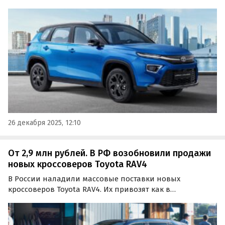
выпущен для рынка Индии, но при этом официально
продается на рынке ОАЭ.
26 декабря 2025, 12:10
От 2,9 млн рублей. В РФ возобновили продажи
новых кроссоверов Toyota RAV4
В России наладили массовые поставки новых
кроссоверов Toyota RAV4. Их привозят как в
переднеприводных, так и в полноприводных версиях,
но цены с учетом изменения правил расчета
утильсбора с 1 декабря выросли и теперь стартуют на