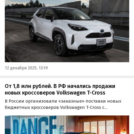
одном из сайтов бесплатных объявлений сейчас
начинаются от 1 650 000 рублей, сообщает портал…
12 декабря 2025, 13:19
От 1,8 млн рублей. В РФ начались продажи
новых кроссоверов Volkswagen T-Cross
В России организовали «заказные» поставки новых
бюджетных кроссоверов Volkswagen T-Cross с
китайского рынка. Они производятся на совместном
предприятии SAIC-Volkswagen и стоят на классифайдах
от 1 800 000 рублей, сообщает портал «Автоновости
дня».