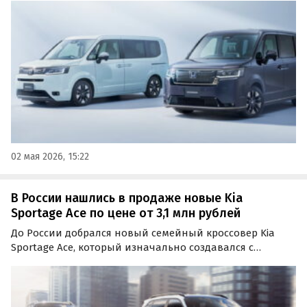
версии Air и Spada с разным оснащением по цене от 2
210 000 рублей, сообщают «Автоновости дня».
02 мая 2026, 15:22
В России нашлись в продаже новые Kia
Sportage Ace по цене от 3,1 млн рублей
До России добрался новый семейный кроссовер Kia
Sportage Ace, который изначально создавался с
прицелом только на китайский рынок. Цены на него
на одном из сайтов объявлений в апреле начинаются
от 3 091 000 рублей, сообщает портал «Автоновости
дня».