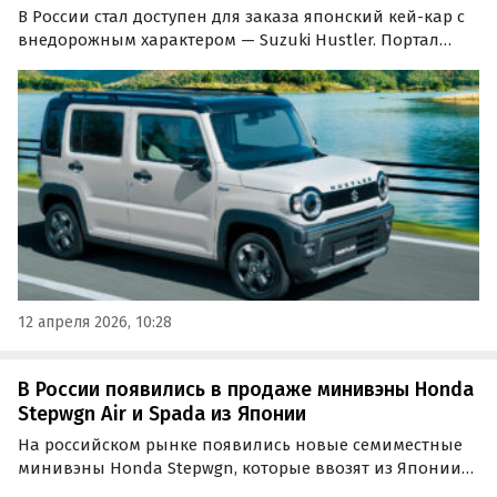
В России стал доступен для заказа японский кей-кар с
внедорожным характером — Suzuki Hustler. Портал
«Автоновости дня» обнаружил на одном из
классифайдов объявления о продаже двух таких
автомобилей стоимостью 1 650 000 и 1 700 000 рублей…
12 апреля 2026, 10:28
В России появились в продаже минивэны Honda
Stepwgn Air и Spada из Японии
На российском рынке появились новые семиместные
минивэны Honda Stepwgn, которые ввозят из Японии
по альтернативным схемам. Покупателям доступны