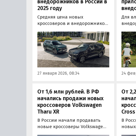
внедорожников в России в
прил
2025 году
внед
Средняя цена новых
Для в
кроссоверов и внедорожников
внедо
в России в 2025 году составила
стал д
3,2 млн рублей, что на 2,7%
прилож
меньше по сравнению с
котор
предыдущим годом. Об этом
функц
сообщили аналитики «Авито
мульт
Авто» в комментарии РИА
Теперь
Новости.
легко 
27 января 2026, 08:34
24 февр
устан
цифро
От 1,6 млн рублей. В РФ
От 2,
начались продажи новых
нача
кроссоверов Volkswagen
кросс
Tharu XR
Cross
В России начали продавать
В Рос
новые кроссоверы Volkswagen
новых
Tharu XR, которые
Coroll