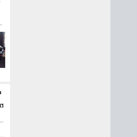
e
тся
в
X1
е
a
,