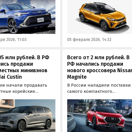
чем новая LADA Vesta. Цены 
из Китая и иногда из
него на одном из сайтов
и, прося на одном из
объявлений сейчас стартуют 
ифайдов минимум 2 225
1,4 млн рублей, сообщает
блей, сообщает портал
портал «Автоновости дня».
новости дня».
ря 2026, 11:03
05 февраля 2026, 14:32
05 млн рублей. В РФ
Всего от 2 млн рублей. В
лись продажи
РФ начались продажи
местных минивэнов
нового кроссовера Nissa
ai Custin
Magnite
сии начали продавать
В России наладили поставки
тные корейские
самого компактного
ны Hyundai Custin,
кроссовера Nissan — Magnite.
ые по параллельному
Речь об автомобилях
ту привозят к нам из
индийского производства,
тана. Сегодня их можно
которые могли бы
 в наличии сразу в
конкурировать на российско
ьких регионах, а цены
рынке с Chery Tiggo 4 или Jet