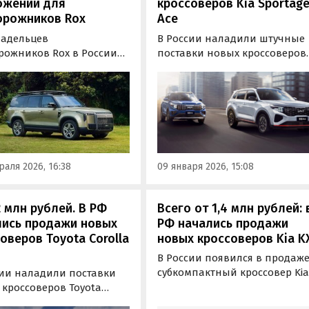
ожений для
кроссоверов Kia Sportag
орожников Rox
Ace
ладельцев
В России наладили штучные
рожников Rox в России
поставки новых кроссоверов
оступен магазин
Kia Sportage Ace, которые
ений Rox Store,
производятся на совместном
ый расширяет
предприятии Dongfeng‑Kia
иональность их
(Yueda Kia) в Китае и продаю
имедийной системы.
только на китайском рынке.
 владельцы Rox 01 могут
и безопасно
аля 2026, 16:38
09 января 2026, 15:08
авливать популярные
вые сервисы…
2 млн рублей. В РФ
Всего от 1,4 млн рублей: 
лись продажи новых
РФ начались продажи
оверов Toyota Corolla
новых кроссоверов Kia K
В России появился в продаж
субкомпактный кроссовер Ki
сии наладили поставки
KX1 с китайского рынка,
 кроссоверов Toyota
который стоит даже дешевле
a Cross. Чаще всего их