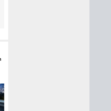
на
от
n
м
our