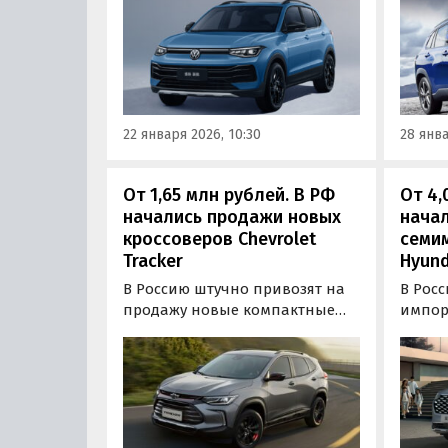
производятся на совместном
возят 
предприятии SAIC‑Volkswagen и
Япони
поставляются к нам по
класс
альтернативным схемам.
000 ру
«Авто
22 января 2026, 10:30
28 янва
От 1,65 млн рублей. В РФ
От 4,
начались продажи новых
нача
кроссоверов Chevrolet
семи
Tracker
Hyund
В Россию штучно привозят на
В Рос
продажу новые компактные
импор
кроссоверы Chevrolet Tracker,
минивэ
цены на которые бывают даже
котор
ниже, чем на LADA. Например,
импор
компания из Владивостока
Казахс
предлагает доставить такой
найти
паркетник всего за 1 650 000
нескол