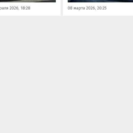
ном из классифайдов
X50.
аля 2026, 18:28
08 марта 2026, 20:25
ют от 4 050 000…