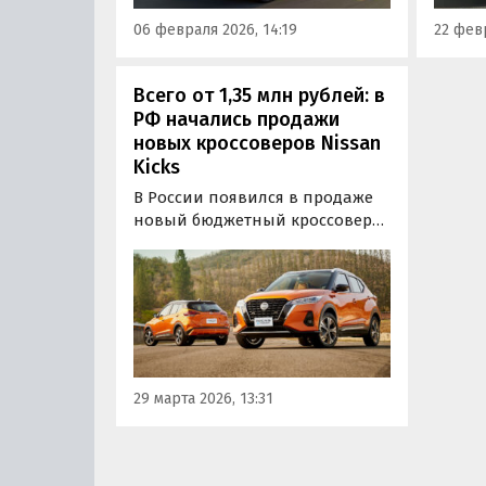
рублей, сообщают…
на од
06 февраля 2026, 14:19
22 февр
старту
Всего от 1,35 млн рублей: в
РФ начались продажи
новых кроссоверов Nissan
Kicks
В России появился в продаже
новый бюджетный кроссовер
Nissan Kicks. К нам возят
автомобили китайской сборки,
выпускаемые на совместном
предприятии Dongfeng-Nissan,
а стоят они на одном из
классифайдов минимум 1 350
000 рублей, выяснили
29 марта 2026, 13:31
«Автоновости…