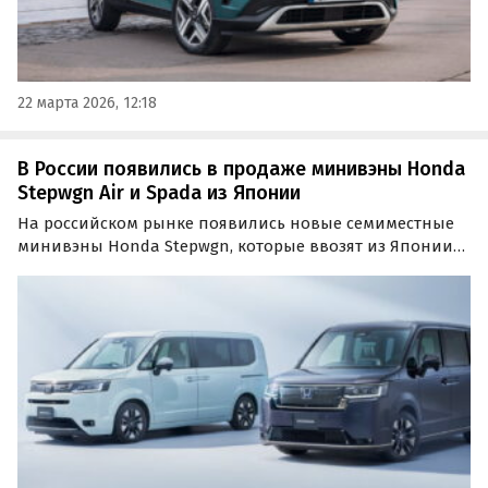
22 марта 2026, 12:18
В России появились в продаже минивэны Honda
Stepwgn Air и Spada из Японии
На российском рынке появились новые семиместные
минивэны Honda Stepwgn, которые ввозят из Японии
по альтернативным схемам. Покупателям доступны
версии Air и Spada с разным оснащением по цене от 2
210 000 рублей, сообщают «Автоновости дня».